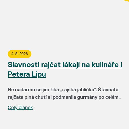
4. 8. 2026
Slavnosti rajčat lákají na kulináře i
Petera Lipu
Ne nadarmo se jim říká „rajská jablíčka“. Šťavnatá
rajčata plná chutí si podmanila gurmány po celém
světě. Už 15. srpna budou hlavními hvězdami
Celý článek
„Za třináct let Slavnosti rajčat neuvěřitelně vyzrály.
Slavností rajčat v Břeclavi. Rajskému pokušení
Hlavní radost mám ale zejména z toho, že k nám do
můžete podlehnout v uličce u synagogy a okolí
Břeclavi lákají lidi z různých koutů republiky i
kina Koruna.