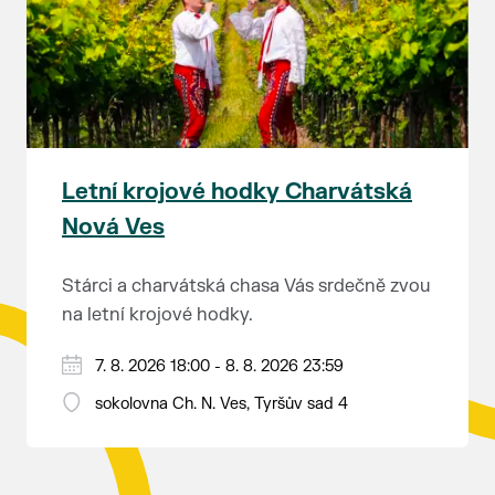
rozhodnutí soudu Ing. Martin Marták, jednatel
společnosti TEPLO Břeclav s.r.o.
Letní krojové hodky Charvátská
Nová Ves
Stárci a charvátská chasa Vás srdečně zvou
na letní krojové hodky.
PÁTEK 7. srpna
7. 8. 2026 18:00 - 8. 8. 2026 23:59
18:00 - ruční stavění máje
sokolovna Ch. N. Ves, Tyršův sad 4
SOBOTA 8. srpna
14:00 - krojový průvod pro stárky od