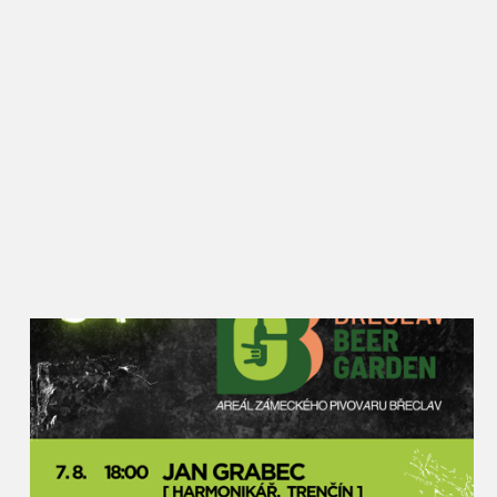
zahraničí, ale přitom si stále drží oblibu i mezi
Břeclaváky, kteří zde vždy potkají řadu známých a
ochutnají nové i zažité dobroty. Rajče jsem kdysi
vybral jako téma záměrně, protože se jim zde skvěle
daří a lze z nich připravit opravdu velké množství
receptů. Kromě národních kuchyní a klasických
úprav budou moci návštěvníci ochutnat i pivní
rajský kyseláč, rajský burčák nebo dokonce
kombinaci rajčat a masa z nutrie. Rajská Břeclav
zkrátka podněcuje místní kulináře k tomu přijít s
netradičním využitím této plodiny,“ popisuje akci
místostarosta pro kulturu Petr Vlasák, který za
Slavnostmi rajčat v Břeclavi stojí od jejich zrodu.
Rajčata u synagogy najdou lidé v různých formách
– sušená, nakládaná, fermentovaná, grilovaná i
plněná na kavkazský nebo italský způsob. Nebudou
chybět ani na pizze nebo v hamburgru, polévky