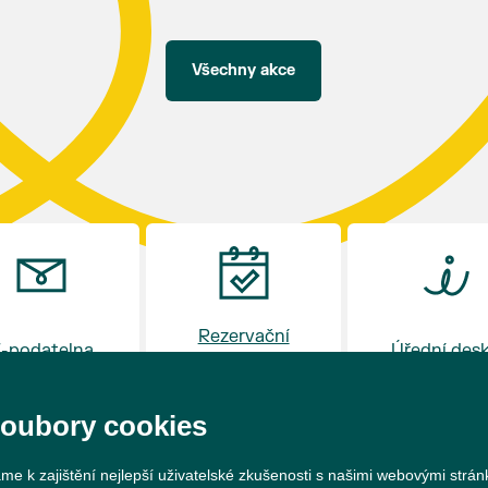
hostince “U Buvola”
16:00 - odpolední zábava na sokolovně
21:00 - večerní zábava
Všechny akce
K tanci a poslechu bude hrát DH
Lanžhotčané.
Těšíme se na Vás!
Rezervační
-podatelna
Úřední des
systém
soubory cookies
me k zajištění nejlepší uživatelské zkušenosti s našimi webovými strá