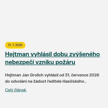
31. 7. 2026
Hejtman vyhlásil dobu zvýšeného
nebezpečí vzniku požáru
Hejtman Jan Grolich vyhlásil od 31. července 2026
do odvolání na žádost ředitele Hasičského
záchranného sboru JMK brig. gen Jiřího Pelikána
Celý článek
V této době je v místech se zvýšeným nebezpečím
(HZS JMH) pro celé území kraje dobu zvýšeného
vzniku požáru zakázáno:
nebezpečí vzniku požáru. Doba zvýšeného
nebezpečí vzniku požáru je vyhlašována především