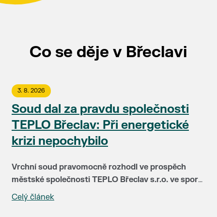
Co se děje v Břeclavi
3. 8. 2026
Soud dal za pravdu společnosti
TEPLO Břeclav: Při energetické
krizi nepochybilo
Vrchní soud pravomocně rozhodl ve prospěch
městské společnosti TEPLO Břeclav s.r.o. ve sporu
se společností NWT a.s. Soud plně potvrdil, že
Celý článek
Před čtyřmi lety čelila společnost TEPLO Břeclav i
vedení teplárenské firmy postupovalo v době
podstatná část jejích klientů největší zkoušce ve