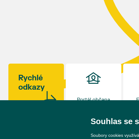
ročník slavností v 17 hodin uzavře. Zábava bude
připravena i pro děti.
Kulinářské okénko otevře šéfkuchař David Viktorin
z restaurace na Hraničním zámečku v Hlohovci,
která loni v prosinci získala Michelinskou hvězdu.
Rajčat existují stovky odrůd – od drobných
rybízových rajčátek velikosti hrášku až po obří
masité plody vážící více než kilogram. S mnoha z
nich se budou moci návštěvníci jako každý rok
seznámit na výstavě v synagoze. Během celého dne
Rychlé
budou navíc otevřeny také další výstavy v synagoze
odkazy
a v sousedním Lichtenštejnském domě. Vstup bude
tradičně zdarma.
Portál občana
E
Souhlas se 
Soubory cookies využívá