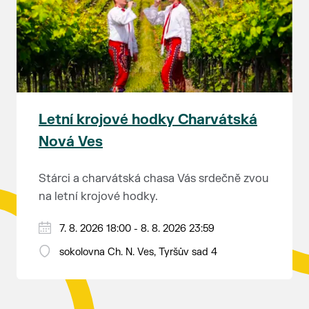
rozhodnutí soudu Ing. Martin Marták, jednatel
společnosti TEPLO Břeclav s.r.o.
Letní krojové hodky Charvátská
Nová Ves
Stárci a charvátská chasa Vás srdečně zvou
na letní krojové hodky.
PÁTEK 7. srpna
7. 8. 2026 18:00 - 8. 8. 2026 23:59
18:00 - ruční stavění máje
sokolovna Ch. N. Ves, Tyršův sad 4
SOBOTA 8. srpna
14:00 - krojový průvod pro stárky od