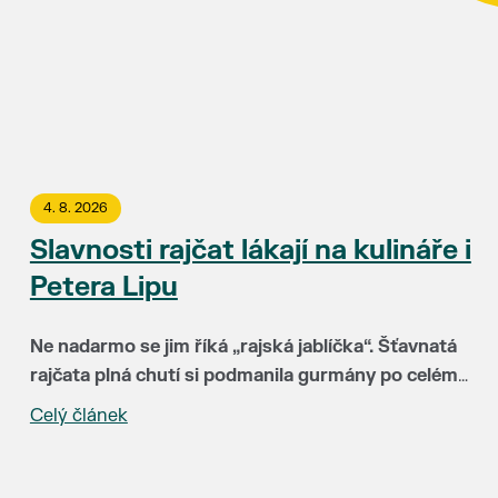
4. 8. 2026
Slavnosti rajčat lákají na kulináře i
Petera Lipu
Ne nadarmo se jim říká „rajská jablíčka“. Šťavnatá
rajčata plná chutí si podmanila gurmány po celém
světě. Už 15. srpna budou hlavními hvězdami
Celý článek
„Za třináct let Slavnosti rajčat neuvěřitelně vyzrály.
Slavností rajčat v Břeclavi. Rajskému pokušení
Hlavní radost mám ale zejména z toho, že k nám do
můžete podlehnout v uličce u synagogy a okolí
Břeclavi lákají lidi z různých koutů republiky i
kina Koruna.