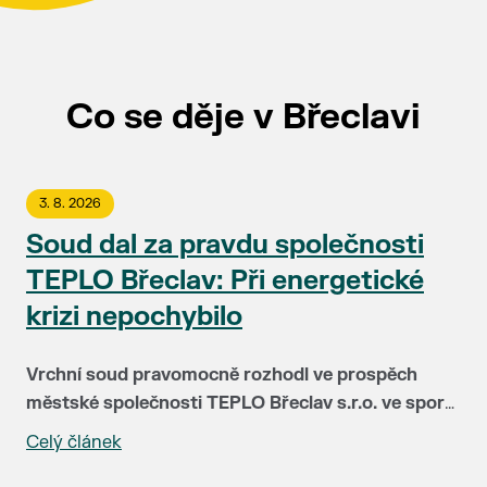
Co se děje v Břeclavi
3. 8. 2026
Soud dal za pravdu společnosti
TEPLO Břeclav: Při energetické
krizi nepochybilo
Vrchní soud pravomocně rozhodl ve prospěch
městské společnosti TEPLO Břeclav s.r.o. ve sporu
se společností NWT a.s. Soud plně potvrdil, že
Celý článek
Před čtyřmi lety čelila společnost TEPLO Břeclav i
vedení teplárenské firmy postupovalo v době
podstatná část jejích klientů největší zkoušce ve