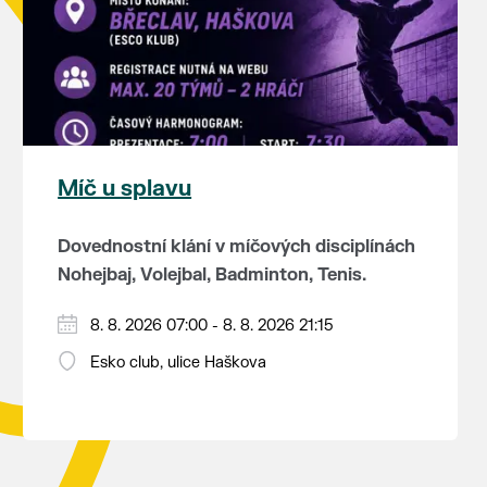
Míč u splavu
Dovednostní klání v míčových disciplínách
Nohejbaj, Volejbal, Badminton, Tenis.
Zúčastnit se může max. 20 dvojčlenných
8. 8. 2026 07:00 - 8. 8. 2026 21:15
týmů - každý tým si zahraje min. 4 západy
Esko club, ulice Haškova
od každého sportu ve skupině.
Občerstvení je zajištěno (v ceně
Hraje se vyřazovacím systémem a dosažené
startovného jsou dvě jídla + pití).
umístění je bodově ohodnoceno.
Program