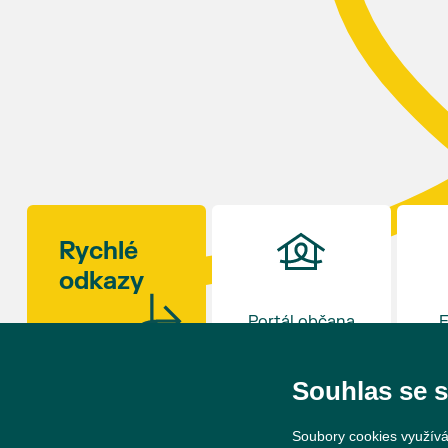
ročník slavností v 17 hodin uzavře. Zábava bude
připravena i pro děti.
Kulinářské okénko otevře šéfkuchař David Viktorin
z restaurace na Hraničním zámečku v Hlohovci,
která loni v prosinci získala Michelinskou hvězdu.
Rajčat existují stovky odrůd – od drobných
rybízových rajčátek velikosti hrášku až po obří
masité plody vážící více než kilogram. S mnoha z
nich se budou moci návštěvníci jako každý rok
seznámit na výstavě v synagoze. Během celého dne
Rychlé
budou navíc otevřeny také další výstavy v synagoze
odkazy
a v sousedním Lichtenštejnském domě. Vstup bude
tradičně zdarma.
Portál občana
E
Souhlas se 
Soubory cookies využívá