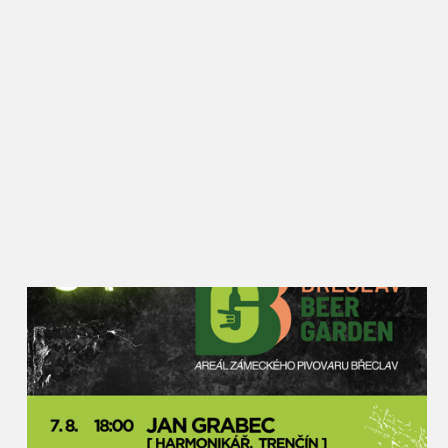
zahraničí, ale přitom si stále drží oblibu i mezi
Břeclaváky, kteří zde vždy potkají řadu známých a
ochutnají nové i zažité dobroty. Rajče jsem kdysi
vybral jako téma záměrně, protože se jim zde skvěle
daří a lze z nich připravit opravdu velké množství
receptů. Kromě národních kuchyní a klasických
úprav budou moci návštěvníci ochutnat i pivní
rajský kyseláč, rajský burčák nebo dokonce
kombinaci rajčat a masa z nutrie. Rajská Břeclav
zkrátka podněcuje místní kulináře k tomu přijít s
netradičním využitím této plodiny,“ popisuje akci
místostarosta pro kulturu Petr Vlasák, který za
Slavnostmi rajčat v Břeclavi stojí od jejich zrodu.
Rajčata u synagogy najdou lidé v různých formách
– sušená, nakládaná, fermentovaná, grilovaná i
plněná na kavkazský nebo italský způsob. Nebudou
chybět ani na pizze nebo v hamburgru, polévky