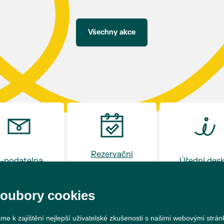
hostince “U Buvola”
16:00 - odpolední zábava na sokolovně
21:00 - večerní zábava
Všechny akce
K tanci a poslechu bude hrát DH
Lanžhotčané.
Těšíme se na Vás!
Rezervační
-podatelna
Úřední des
systém
soubory cookies
me k zajištění nejlepší uživatelské zkušenosti s našimi webovými strá