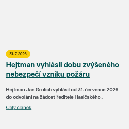
31. 7. 2026
Hejtman vyhlásil dobu zvýšeného
nebezpečí vzniku požáru
Hejtman Jan Grolich vyhlásil od 31. července 2026
do odvolání na žádost ředitele Hasičského
záchranného sboru JMK brig. gen Jiřího Pelikána
Celý článek
V této době je v místech se zvýšeným nebezpečím
(HZS JMH) pro celé území kraje dobu zvýšeného
vzniku požáru zakázáno:
nebezpečí vzniku požáru. Doba zvýšeného
nebezpečí vzniku požáru je vyhlašována především