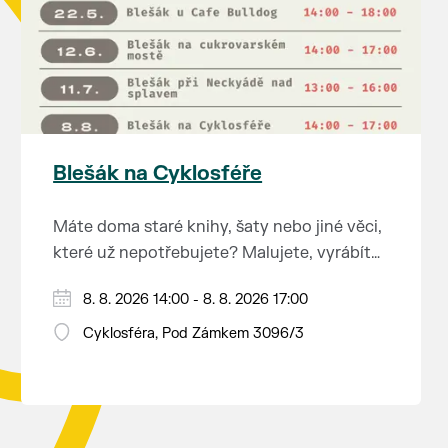
Blešák na Cyklosféře
Máte doma staré knihy, šaty nebo jiné věci,
které už nepotřebujete? Malujete, vyrábíte
šperky, náušnice nebo cokoliv jiného?
8. 8. 2026 14:00 - 8. 8. 2026 17:00
Chcete se zbavit staré sbírky, která
zbytečně leží na půdě? Překáží vám ve
Cyklosféra, Pod Zámkem 3096/3
skříni staré / nevhodné / svatební dary?
Anebo byste rádi našli poklady za pár
korun?