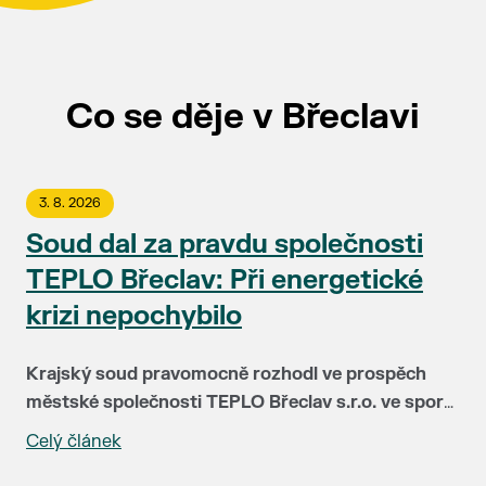
Co se děje v Břeclavi
3. 8. 2026
Soud dal za pravdu společnosti
TEPLO Břeclav: Při energetické
krizi nepochybilo
Krajský soud pravomocně rozhodl ve prospěch
městské společnosti TEPLO Břeclav s.r.o. ve sporu
se společností NWT a.s. Soud plně potvrdil, že
Celý článek
Před čtyřmi lety čelila společnost TEPLO Břeclav i
vedení teplárenské firmy postupovalo v době
podstatná část jejích klientů největší zkoušce ve