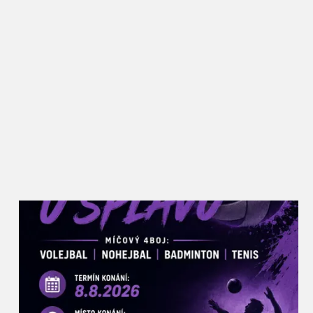
zahraničí, ale přitom si stále drží oblibu i mezi
Břeclaváky, kteří zde vždy potkají řadu známých a
ochutnají nové i zažité dobroty. Rajče jsem kdysi
vybral jako téma záměrně, protože se jim zde skvěle
daří a lze z nich připravit opravdu velké množství
receptů. Kromě národních kuchyní a klasických
úprav budou moci návštěvníci ochutnat i pivní
rajský kyseláč, rajský burčák nebo dokonce
kombinaci rajčat a masa z nutrie. Rajská Břeclav
zkrátka podněcuje místní kulináře k tomu přijít s
netradičním využitím této plodiny,“ popisuje akci
místostarosta pro kulturu Petr Vlasák, který za
Slavnostmi rajčat v Břeclavi stojí od jejich zrodu.
Rajčata u synagogy najdou lidé v různých formách
– sušená, nakládaná, fermentovaná, grilovaná i
plněná na kavkazský nebo italský způsob. Nebudou
chybět ani na pizze nebo v hamburgru, polévky