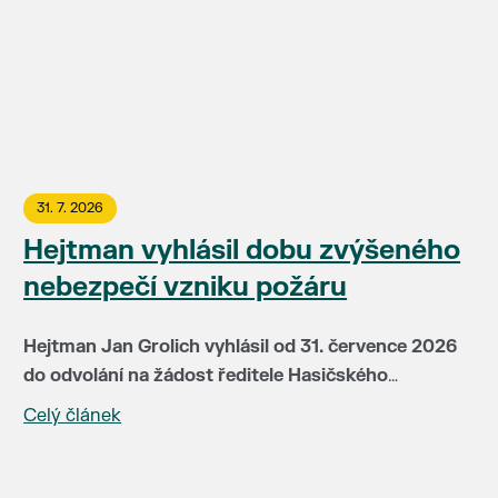
31. 7. 2026
Hejtman vyhlásil dobu zvýšeného
nebezpečí vzniku požáru
Hejtman Jan Grolich vyhlásil od 31. července 2026
do odvolání na žádost ředitele Hasičského
záchranného sboru JMK brig. gen Jiřího Pelikána
Celý článek
V této době je v místech se zvýšeným nebezpečím
(HZS JMH) pro celé území kraje dobu zvýšeného
vzniku požáru zakázáno:
nebezpečí vzniku požáru. Doba zvýšeného
nebezpečí vzniku požáru je vyhlašována především