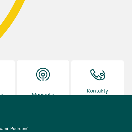
Prodejce prosíme tradičně o příchod 30
minut před začátkem, aby si vše na
prodejních místech stihli přichystat. Pokud
plánujete přijít a chcete rezervovat prodejní
místo, potvrďte prosím účast přes email
petr.vlasak@breclav.eu nebo zde v události,
ať víme, s kolika lidmi máme počítat. Počet
prodejních míst je omezen.
Těšíme se jako vždy!
Kontakty
ka
Munipolis
a otvírací doba
nkami. Podrobné