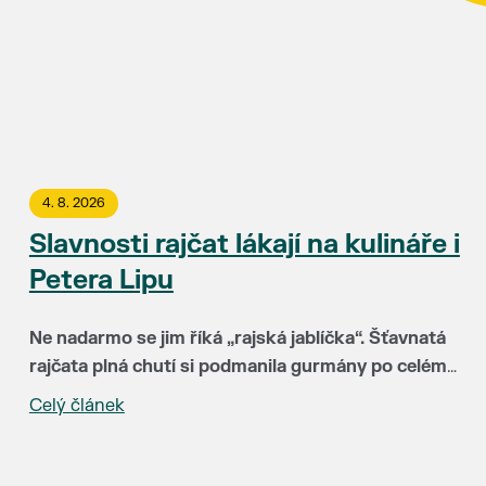
4. 8. 2026
Slavnosti rajčat lákají na kulináře i
Petera Lipu
Ne nadarmo se jim říká „rajská jablíčka“. Šťavnatá
rajčata plná chutí si podmanila gurmány po celém
světě. Už 15. srpna budou hlavními hvězdami
Celý článek
„Za třináct let Slavnosti rajčat neuvěřitelně vyzrály.
Slavností rajčat v Břeclavi. Rajskému pokušení
Hlavní radost mám ale zejména z toho, že k nám do
můžete podlehnout v uličce u synagogy a okolí
Břeclavi lákají lidi z různých koutů republiky i
kina Koruna.