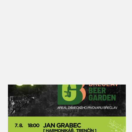
zahraničí, ale přitom si stále drží oblibu i mezi
Břeclaváky, kteří zde vždy potkají řadu známých a
ochutnají nové i zažité dobroty. Rajče jsem kdysi
vybral jako téma záměrně, protože se jim zde skvěle
daří a lze z nich připravit opravdu velké množství
receptů. Kromě národních kuchyní a klasických
úprav budou moci návštěvníci ochutnat i pivní
rajský kyseláč, rajský burčák nebo dokonce
kombinaci rajčat a masa z nutrie. Rajská Břeclav
zkrátka podněcuje místní kulináře k tomu přijít s
netradičním využitím této plodiny,“ popisuje akci
místostarosta pro kulturu Petr Vlasák, který za
Slavnostmi rajčat v Břeclavi stojí od jejich zrodu.
Rajčata u synagogy najdou lidé v různých formách
– sušená, nakládaná, fermentovaná, grilovaná i
plněná na kavkazský nebo italský způsob. Nebudou
chybět ani na pizze nebo v hamburgru, polévky