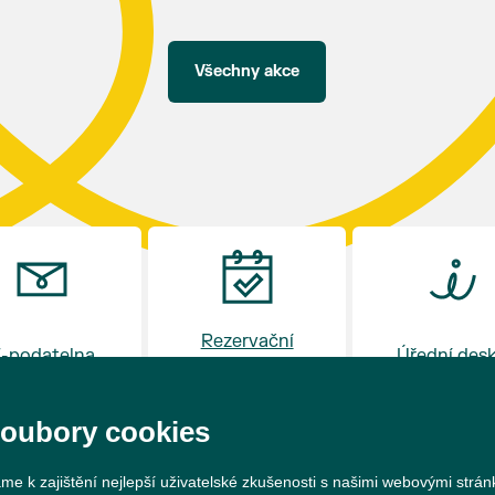
hostince “U Buvola”
16:00 - odpolední zábava na sokolovně
21:00 - večerní zábava
Všechny akce
K tanci a poslechu bude hrát DH
Lanžhotčané.
Těšíme se na Vás!
Rezervační
-podatelna
Úřední des
systém
soubory cookies
me k zajištění nejlepší uživatelské zkušenosti s našimi webovými strá