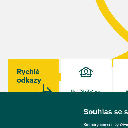
ročník slavností v 17 hodin uzavře. Zábava bude
připravena i pro děti.
Kulinářské okénko otevře šéfkuchař David Viktorin
z restaurace na Hraničním zámečku v Hlohovci,
která loni v prosinci získala Michelinskou hvězdu.
Rajčat existují stovky odrůd – od drobných
rybízových rajčátek velikosti hrášku až po obří
masité plody vážící více než kilogram. S mnoha z
nich se budou moci návštěvníci jako každý rok
seznámit na výstavě v synagoze. Během celého dne
Rychlé
budou navíc otevřeny také další výstavy v synagoze
odkazy
a v sousedním Lichtenštejnském domě. Vstup bude
tradičně zdarma.
Portál občana
E
Souhlas se 
Soubory cookies využívá