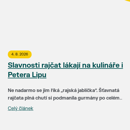
4. 8. 2026
Slavnosti rajčat lákají na kulináře i
Petera Lipu
Ne nadarmo se jim říká „rajská jablíčka“. Šťavnatá
rajčata plná chutí si podmanila gurmány po celém
světě. Už 15. srpna budou hlavními hvězdami
Celý článek
„Za třináct let Slavnosti rajčat neuvěřitelně vyzrály.
Slavností rajčat v Břeclavi. Rajskému pokušení
Hlavní radost mám ale zejména z toho, že k nám do
můžete podlehnout v uličce u synagogy a okolí
Břeclavi lákají lidi z různých koutů republiky i
kina Koruna.