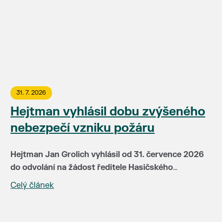
31. 7. 2026
Hejtman vyhlásil dobu zvýšeného
nebezpečí vzniku požáru
Hejtman Jan Grolich vyhlásil od 31. července 2026
do odvolání na žádost ředitele Hasičského
záchranného sboru JMK brig. gen Jiřího Pelikána
Celý článek
V této době je v místech se zvýšeným nebezpečím
(HZS JMH) pro celé území kraje dobu zvýšeného
vzniku požáru zakázáno:
nebezpečí vzniku požáru. Doba zvýšeného
nebezpečí vzniku požáru je vyhlašována především