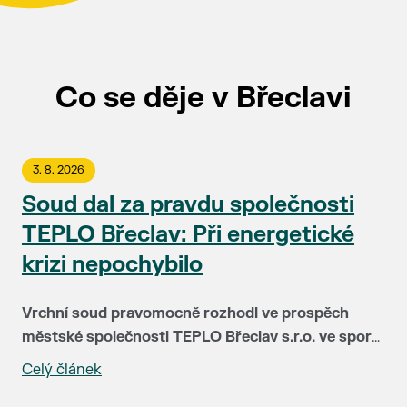
Co se děje v Břeclavi
3. 8. 2026
Soud dal za pravdu společnosti
TEPLO Břeclav: Při energetické
krizi nepochybilo
Vrchní soud pravomocně rozhodl ve prospěch
městské společnosti TEPLO Břeclav s.r.o. ve sporu
se společností NWT a.s. Soud plně potvrdil, že
Celý článek
Před čtyřmi lety čelila společnost TEPLO Břeclav i
vedení teplárenské firmy postupovalo v době
podstatná část jejích klientů největší zkoušce ve