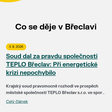
Co se děje v Břeclavi
3. 8. 2026
Soud dal za pravdu společnosti
TEPLO Břeclav: Při energetické
krizi nepochybilo
Krajský soud pravomocně rozhodl ve prospěch
městské společnosti TEPLO Břeclav s.r.o. ve sporu
se společností NWT a.s. Soud plně potvrdil, že
Celý článek
Před čtyřmi lety čelila společnost TEPLO Břeclav i
vedení teplárenské firmy postupovalo v době
podstatná část jejích klientů největší zkoušce ve