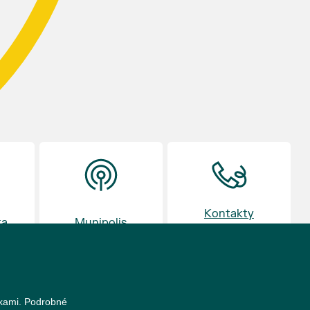
Kontakty
ka
Munipolis
a otvírací doba
nkami. Podrobné