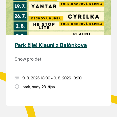
rozhodnutí soudu Ing. Martin Marták, jednatel
společnosti TEPLO Břeclav s.r.o.
Park žije! Klauni z Balónkova
Show pro děti.
9. 8. 2026 18:00 - 9. 8. 2026 19:00
park, sady 28. října