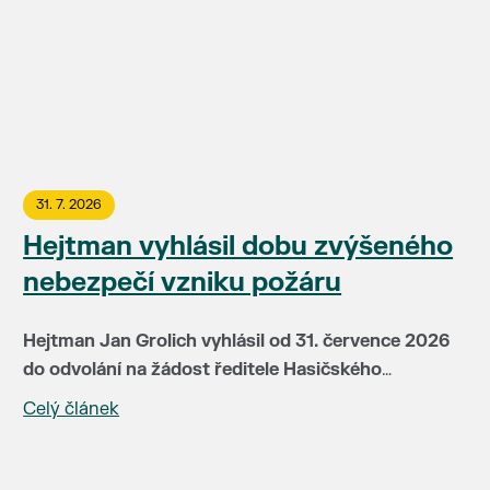
31. 7. 2026
Hejtman vyhlásil dobu zvýšeného
nebezpečí vzniku požáru
Hejtman Jan Grolich vyhlásil od 31. července 2026
do odvolání na žádost ředitele Hasičského
záchranného sboru JMK brig. gen Jiřího Pelikána
Celý článek
V této době je v místech se zvýšeným nebezpečím
(HZS JMH) pro celé území kraje dobu zvýšeného
vzniku požáru zakázáno:
nebezpečí vzniku požáru. Doba zvýšeného
nebezpečí vzniku požáru je vyhlašována především