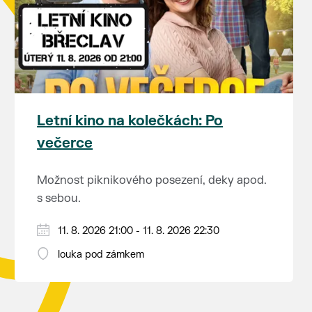
Letní kino na kolečkách: Po
večerce
Možnost piknikového posezení, deky apod.
s sebou.
V případě nepřízně počasí se promítání ruší.
11. 8. 2026 21:00 - 11. 8. 2026 22:30
Kino otevřeno hodinu před promítáním,
louka pod zámkem
hrajeme po setmění.
Vstupné 150 Kč.