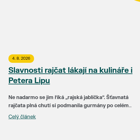
4. 8. 2026
Slavnosti rajčat lákají na kulináře i
Petera Lipu
Ne nadarmo se jim říká „rajská jablíčka“. Šťavnatá
rajčata plná chutí si podmanila gurmány po celém
světě. Už 15. srpna budou hlavními hvězdami
Celý článek
„Za třináct let Slavnosti rajčat neuvěřitelně vyzrály.
Slavností rajčat v Břeclavi. Rajskému pokušení
Hlavní radost mám ale zejména z toho, že k nám do
můžete podlehnout v uličce u synagogy a okolí
Břeclavi lákají lidi z různých koutů republiky i
kina Koruna.