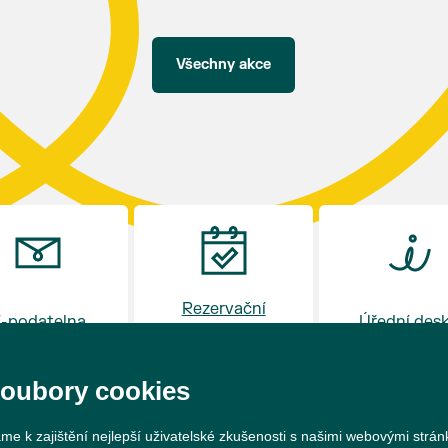
Všechny akce
Rezervační
-podatelna
Úřední des
systém
soubory cookies
me k zajištění nejlepší uživatelské zkušenosti s našimi webovými strá