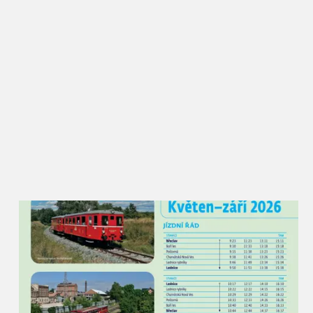
zahraničí, ale přitom si stále drží oblibu i mezi
Břeclaváky, kteří zde vždy potkají řadu známých a
ochutnají nové i zažité dobroty. Rajče jsem kdysi
vybral jako téma záměrně, protože se jim zde skvěle
daří a lze z nich připravit opravdu velké množství
receptů. Kromě národních kuchyní a klasických
úprav budou moci návštěvníci ochutnat i pivní
rajský kyseláč, rajský burčák nebo dokonce
kombinaci rajčat a masa z nutrie. Rajská Břeclav
zkrátka podněcuje místní kulináře k tomu přijít s
netradičním využitím této plodiny,“ popisuje akci
místostarosta pro kulturu Petr Vlasák, který za
Slavnostmi rajčat v Břeclavi stojí od jejich zrodu.
Rajčata u synagogy najdou lidé v různých formách
– sušená, nakládaná, fermentovaná, grilovaná i
plněná na kavkazský nebo italský způsob. Nebudou
chybět ani na pizze nebo v hamburgru, polévky