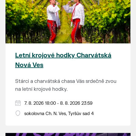
Letní krojové hodky Charvátská
Nová Ves
Stárci a charvátská chasa Vás srdečně zvou
na letní krojové hodky.
PÁTEK 7. srpna
7. 8. 2026 18:00 - 8. 8. 2026 23:59
18:00 - ruční stavění máje
sokolovna Ch. N. Ves, Tyršův sad 4
SOBOTA 8. srpna
14:00 - krojový průvod pro stárky od