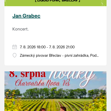
plody vážící více než kilogram. S mnoha z nich se
budou moci návštěvníci jako každý rok seznámit na
výstavě v synagoze. Během celého dne budou navíc
Jan Grabec
otevřeny také další výstavy v synagoze a v
sousedním Lichtenštejnském domě. Vstup bude
Koncert.
tradičně zdarma.
7. 8. 2026 18:00 - 7. 8. 2026 21:00
Zámecký pivovar Břeclav - pivní zahrádka, Pod
Zámkem 625/8