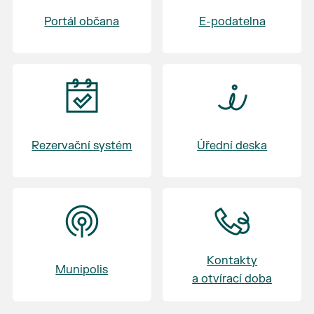
Badminton U Macha
Portál občana
E-podatelna
17:30 - 19:30 Výměna skupin - skupina C, D -
Volejbal - skupina A, B - Badminton
20:45 - 21:15 Vyhlášení - vyhlášení vítěze
turnaje
Rezervační systém
Úřední deska
Kontakty
Munipolis
a otvírací doba