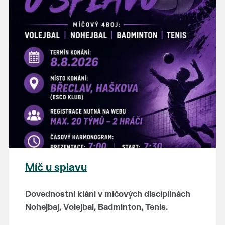
hostince “U Buvola”
16:00 - odpolední zábava na sokolovně
21:00 - večerní zábava
K tanci a poslechu bude hrát DH
Lanžhotčané.
Těšíme se na Vás!
Míč u splavu
Dovednostní klání v míčových disciplínách
Nohejbaj, Volejbal, Badminton, Tenis.