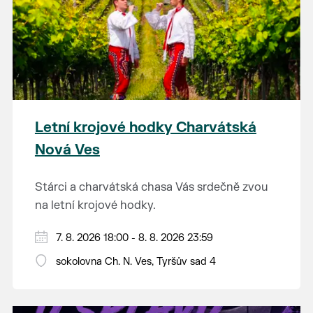
Letní krojové hodky Charvátská
Nová Ves
Stárci a charvátská chasa Vás srdečně zvou
na letní krojové hodky.
PÁTEK 7. srpna
7. 8. 2026 18:00 - 8. 8. 2026 23:59
18:00 - ruční stavění máje
sokolovna Ch. N. Ves, Tyršův sad 4
SOBOTA 8. srpna
14:00 - krojový průvod pro stárky od