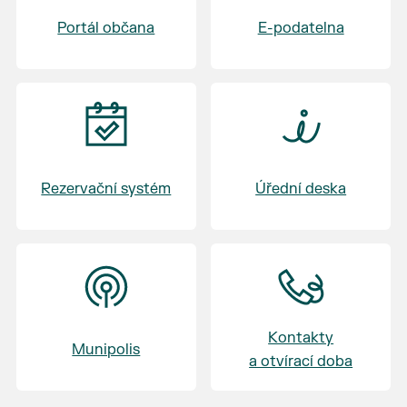
Badminton U Macha
Portál občana
E-podatelna
17:30 - 19:30 Výměna skupin - skupina C, D -
Volejbal - skupina A, B - Badminton
20:45 - 21:15 Vyhlášení - vyhlášení vítěze
turnaje
Rezervační systém
Úřední deska
Kontakty
Munipolis
a otvírací doba