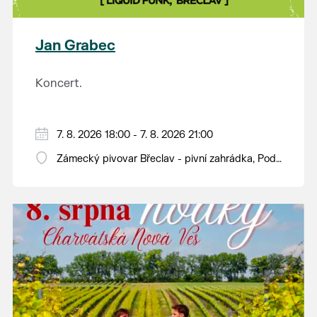
plody vážící více než kilogram. S mnoha z nich se
budou moci návštěvníci jako každý rok seznámit na
výstavě v synagoze. Během celého dne budou navíc
Jan Grabec
otevřeny také další výstavy v synagoze a v
sousedním Lichtenštejnském domě. Vstup bude
Koncert.
tradičně zdarma.
7. 8. 2026 18:00 - 7. 8. 2026 21:00
Zámecký pivovar Břeclav - pivní zahrádka, Pod
Zámkem 625/8