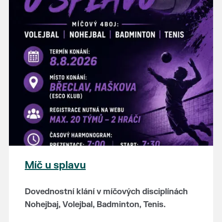
hostince “U Buvola”
16:00 - odpolední zábava na sokolovně
21:00 - večerní zábava
K tanci a poslechu bude hrát DH
Lanžhotčané.
Těšíme se na Vás!
Míč u splavu
Dovednostní klání v míčových disciplínách
Nohejbaj, Volejbal, Badminton, Tenis.