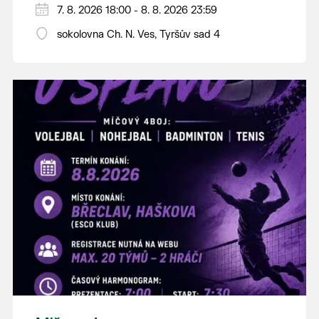
PÁTEK 7. srpna
7. 8. 2026 18:00 - 8. 8. 2026 23:59
18:00 - ruční stavění máje
sokolovna Ch. N. Ves, Tyršův sad 4
SOBOTA 8. srpna
14:00 - krojový průvod pro stárky od
hostince “U Buvola”
16:00 - odpolední zábava na sokolovně
21:00 - večerní zábava
K tanci a poslechu bude hrát DH
Lanžhotčané.
Těšíme se na Vás!