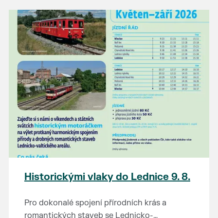
našli poklady za pár korun?
Prodejce prosíme tradičně o příchod 30
minut před začátkem, aby si vše na
prodejních místech stihli přichystat. Pokud
plánujete přijít a chcete rezervovat prodejní
místo, potvrďte prosím účast přes email
petr.vlasak@breclav.eu nebo zde v události,
ať víme, s kolika lidmi máme počítat. Počet
prodejních míst je omezen.
Těšíme se jako vždy!
Historickými vlaky do Lednice 9. 8.
Pro dokonalé spojení přírodních krás a
romantických staveb se Lednicko-