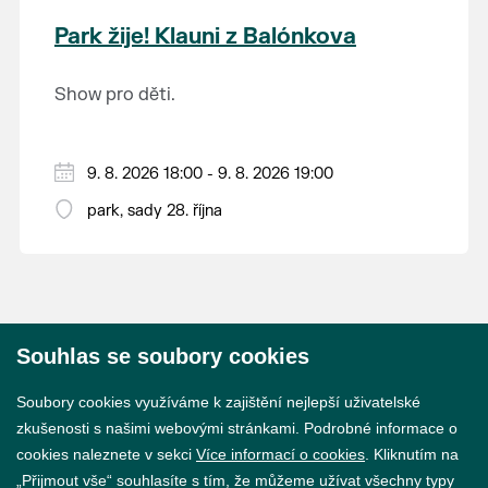
krajina na světě, která je zapsána na Seznam
Park žije! Klauni z Balónkova
světového přírodního a kulturního dědictví
UNESCO.
Show pro děti.
9. 8. 2026 18:00 - 9. 8. 2026 19:00
park, sady 28. října
Souhlas se soubory cookies
© 2026 Město Břeclav
Soubory cookies využíváme k zajištění nejlepší uživatelské
zkušenosti s našimi webovými stránkami. Podrobné informace o
cookies naleznete v sekci
Více informací o cookies
. Kliknutím na
„Přijmout vše“ souhlasíte s tím, že můžeme užívat všechny typy