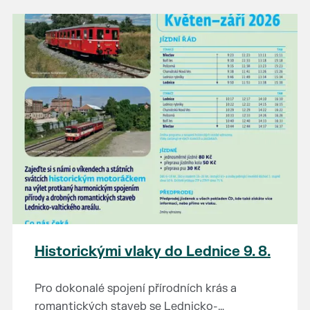
našli poklady za pár korun?
Prodejce prosíme tradičně o příchod 30
minut před začátkem, aby si vše na
prodejních místech stihli přichystat. Pokud
plánujete přijít a chcete rezervovat prodejní
místo, potvrďte prosím účast přes email
petr.vlasak@breclav.eu nebo zde v události,
ať víme, s kolika lidmi máme počítat. Počet
prodejních míst je omezen.
Těšíme se jako vždy!
Historickými vlaky do Lednice 9. 8.
Pro dokonalé spojení přírodních krás a
romantických staveb se Lednicko-