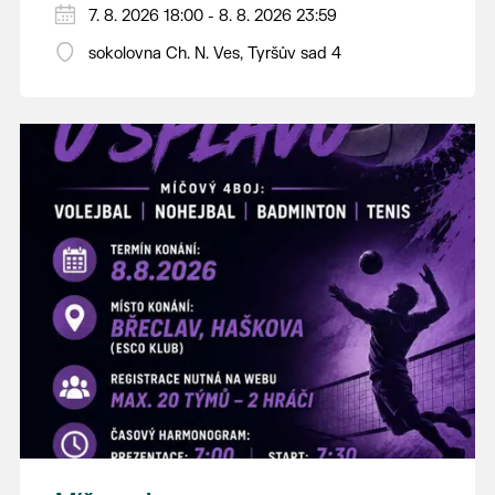
PÁTEK 7. srpna
7. 8. 2026 18:00 - 8. 8. 2026 23:59
18:00 - ruční stavění máje
sokolovna Ch. N. Ves, Tyršův sad 4
SOBOTA 8. srpna
14:00 - krojový průvod pro stárky od
hostince “U Buvola”
16:00 - odpolední zábava na sokolovně
21:00 - večerní zábava
K tanci a poslechu bude hrát DH
Lanžhotčané.
Těšíme se na Vás!