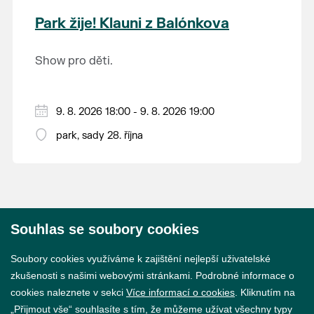
krajina na světě, která je zapsána na Seznam
Park žije! Klauni z Balónkova
světového přírodního a kulturního dědictví
UNESCO.
Show pro děti.
9. 8. 2026 18:00 - 9. 8. 2026 19:00
park, sady 28. října
Souhlas se soubory cookies
© 2026 Město Břeclav
Soubory cookies využíváme k zajištění nejlepší uživatelské
zkušenosti s našimi webovými stránkami. Podrobné informace o
cookies naleznete v sekci
Více informací o cookies
. Kliknutím na
„Přijmout vše“ souhlasíte s tím, že můžeme užívat všechny typy