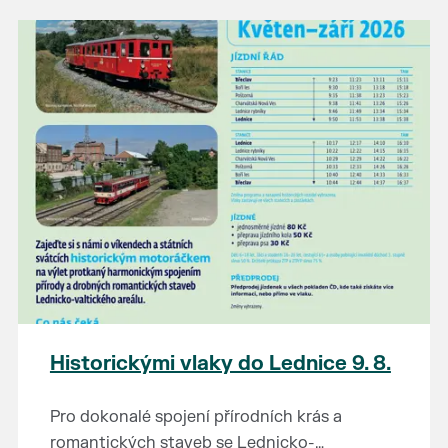
našli poklady za pár korun?
Prodejce prosíme tradičně o příchod 30
minut před začátkem, aby si vše na
prodejních místech stihli přichystat. Pokud
plánujete přijít a chcete rezervovat prodejní
místo, potvrďte prosím účast přes email
petr.vlasak@breclav.eu nebo zde v události,
ať víme, s kolika lidmi máme počítat. Počet
prodejních míst je omezen.
Těšíme se jako vždy!
Historickými vlaky do Lednice 9. 8.
Pro dokonalé spojení přírodních krás a
romantických staveb se Lednicko-