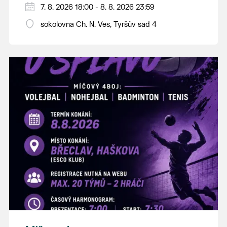
PÁTEK 7. srpna
7. 8. 2026 18:00 - 8. 8. 2026 23:59
18:00 - ruční stavění máje
sokolovna Ch. N. Ves, Tyršův sad 4
SOBOTA 8. srpna
14:00 - krojový průvod pro stárky od
hostince “U Buvola”
16:00 - odpolední zábava na sokolovně
21:00 - večerní zábava
K tanci a poslechu bude hrát DH
Lanžhotčané.
Těšíme se na Vás!