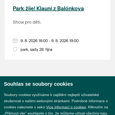
krajina na světě, která je zapsána na Seznam
Park žije! Klauni z Balónkova
světového přírodního a kulturního dědictví
UNESCO.
Show pro děti.
9. 8. 2026 18:00 - 9. 8. 2026 19:00
park, sady 28. října
Souhlas se soubory cookies
© 2026 Město Břeclav
Soubory cookies využíváme k zajištění nejlepší uživatelské
zkušenosti s našimi webovými stránkami. Podrobné informace o
cookies naleznete v sekci
Více informací o cookies
. Kliknutím na
„Přijmout vše“ souhlasíte s tím, že můžeme užívat všechny typy