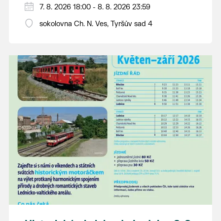
PÁTEK 7. srpna
7. 8. 2026 18:00 - 8. 8. 2026 23:59
18:00 - ruční stavění máje
sokolovna Ch. N. Ves, Tyršův sad 4
SOBOTA 8. srpna
14:00 - krojový průvod pro stárky od
hostince “U Buvola”
16:00 - odpolední zábava na sokolovně
21:00 - večerní zábava
K tanci a poslechu bude hrát DH
Lanžhotčané.
Těšíme se na Vás!