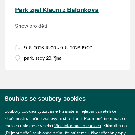
krajina na světě, která je zapsána na Seznam
Park žije! Klauni z Balónkova
světového přírodního a kulturního dědictví
UNESCO.
Show pro děti.
9. 8. 2026 18:00 - 9. 8. 2026 19:00
park, sady 28. října
Souhlas se soubory cookies
© 2026 Město Břeclav
Soubory cookies využíváme k zajištění nejlepší uživatelské
zkušenosti s našimi webovými stránkami. Podrobné informace o
cookies naleznete v sekci
Více informací o cookies
. Kliknutím na
„Přijmout vše“ souhlasíte s tím, že můžeme užívat všechny typy