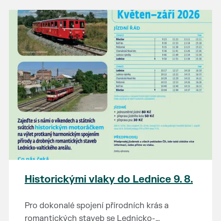
našli poklady za pár korun?
Prodejce prosíme tradičně o příchod 30
minut před začátkem, aby si vše na
prodejních místech stihli přichystat. Pokud
plánujete přijít a chcete rezervovat prodejní
místo, potvrďte prosím účast přes email
petr.vlasak@breclav.eu nebo zde v události,
ať víme, s kolika lidmi máme počítat. Počet
prodejních míst je omezen.
Těšíme se jako vždy!
Historickými vlaky do Lednice 9. 8.
Pro dokonalé spojení přírodních krás a
romantických staveb se Lednicko-