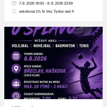
PÁTEK 7. srpna
7. 8. 2026 18:00 - 8. 8. 2026 23:59
18:00 - ruční stavění máje
sokolovna Ch. N. Ves, Tyršův sad 4
SOBOTA 8. srpna
14:00 - krojový průvod pro stárky od
hostince “U Buvola”
16:00 - odpolední zábava na sokolovně
21:00 - večerní zábava
K tanci a poslechu bude hrát DH
Lanžhotčané.
Těšíme se na Vás!