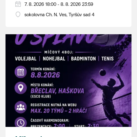
PÁTEK 7. srpna
7. 8. 2026 18:00 - 8. 8. 2026 23:59
18:00 - ruční stavění máje
sokolovna Ch. N. Ves, Tyršův sad 4
SOBOTA 8. srpna
14:00 - krojový průvod pro stárky od
hostince “U Buvola”
16:00 - odpolední zábava na sokolovně
21:00 - večerní zábava
K tanci a poslechu bude hrát DH
Lanžhotčané.
Těšíme se na Vás!