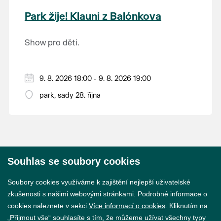
krajina na světě, která je zapsána na Seznam
Park žije! Klauni z Balónkova
světového přírodního a kulturního dědictví
UNESCO.
Show pro děti.
9. 8. 2026 18:00 - 9. 8. 2026 19:00
park, sady 28. října
Souhlas se soubory cookies
© 2026 Město Břeclav
Soubory cookies využíváme k zajištění nejlepší uživatelské
zkušenosti s našimi webovými stránkami. Podrobné informace o
cookies naleznete v sekci
Více informací o cookies
. Kliknutím na
„Přijmout vše“ souhlasíte s tím, že můžeme užívat všechny typy