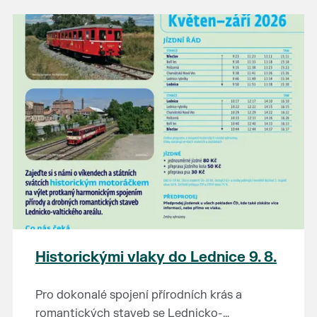
našli poklady za pár korun?
Prodejce prosíme tradičně o příchod 30
minut před začátkem, aby si vše na
prodejních místech stihli přichystat. Pokud
plánujete přijít a chcete rezervovat prodejní
místo, potvrďte prosím účast přes email
petr.vlasak@breclav.eu nebo zde v události,
ať víme, s kolika lidmi máme počítat. Počet
prodejních míst je omezen.
Těšíme se jako vždy!
Historickými vlaky do Lednice 9. 8.
Pro dokonalé spojení přírodních krás a
romantických staveb se Lednicko-