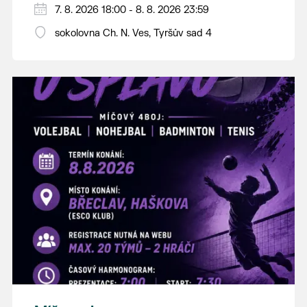
PÁTEK 7. srpna
7. 8. 2026 18:00 - 8. 8. 2026 23:59
18:00 - ruční stavění máje
sokolovna Ch. N. Ves, Tyršův sad 4
SOBOTA 8. srpna
14:00 - krojový průvod pro stárky od
hostince “U Buvola”
16:00 - odpolední zábava na sokolovně
21:00 - večerní zábava
K tanci a poslechu bude hrát DH
Lanžhotčané.
Těšíme se na Vás!