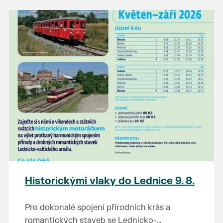
našli poklady za pár korun?
Prodejce prosíme tradičně o příchod 30
minut před začátkem, aby si vše na
prodejních místech stihli přichystat. Pokud
plánujete přijít a chcete rezervovat prodejní
místo, potvrďte prosím účast přes email
petr.vlasak@breclav.eu nebo zde v události,
ať víme, s kolika lidmi máme počítat. Počet
prodejních míst je omezen.
Těšíme se jako vždy!
Historickými vlaky do Lednice 9. 8.
Pro dokonalé spojení přírodních krás a
romantických staveb se Lednicko-