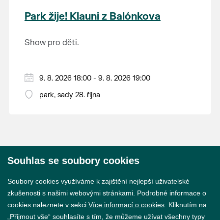
krajina na světě, která je zapsána na Seznam
Park žije! Klauni z Balónkova
světového přírodního a kulturního dědictví
UNESCO.
Show pro děti.
9. 8. 2026 18:00 - 9. 8. 2026 19:00
park, sady 28. října
Souhlas se soubory cookies
© 2026 Město Břeclav
Soubory cookies využíváme k zajištění nejlepší uživatelské
zkušenosti s našimi webovými stránkami. Podrobné informace o
cookies naleznete v sekci
Více informací o cookies
. Kliknutím na
„Přijmout vše“ souhlasíte s tím, že můžeme užívat všechny typy