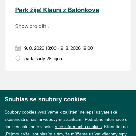
krajina na světě, která je zapsána na Seznam
Park žije! Klauni z Balónkova
světového přírodního a kulturního dědictví
UNESCO.
Show pro děti.
9. 8. 2026 18:00 - 9. 8. 2026 19:00
park, sady 28. října
Souhlas se soubory cookies
© 2026 Město Břeclav
Soubory cookies využíváme k zajištění nejlepší uživatelské
zkušenosti s našimi webovými stránkami. Podrobné informace o
cookies naleznete v sekci
Více informací o cookies
. Kliknutím na
„Přijmout vše“ souhlasíte s tím, že můžeme užívat všechny typy