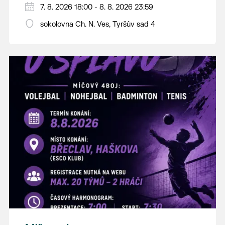
PÁTEK 7. srpna
7. 8. 2026 18:00 - 8. 8. 2026 23:59
18:00 - ruční stavění máje
sokolovna Ch. N. Ves, Tyršův sad 4
SOBOTA 8. srpna
14:00 - krojový průvod pro stárky od
hostince “U Buvola”
16:00 - odpolední zábava na sokolovně
21:00 - večerní zábava
K tanci a poslechu bude hrát DH
Lanžhotčané.
Těšíme se na Vás!