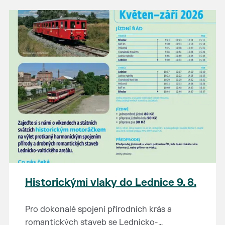
našli poklady za pár korun?
Prodejce prosíme tradičně o příchod 30
minut před začátkem, aby si vše na
prodejních místech stihli přichystat. Pokud
plánujete přijít a chcete rezervovat prodejní
místo, potvrďte prosím účast přes email
petr.vlasak@breclav.eu nebo zde v události,
ať víme, s kolika lidmi máme počítat. Počet
prodejních míst je omezen.
Těšíme se jako vždy!
Historickými vlaky do Lednice 9. 8.
Pro dokonalé spojení přírodních krás a
romantických staveb se Lednicko-