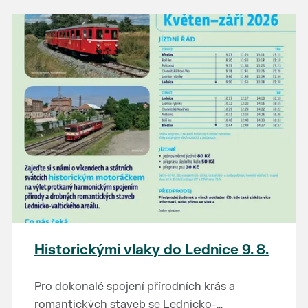
našli poklady za pár korun?
Prodejce prosíme tradičně o příchod 30
minut před začátkem, aby si vše na
prodejních místech stihli přichystat. Pokud
plánujete přijít a chcete rezervovat prodejní
místo, potvrďte prosím účast přes email
petr.vlasak@breclav.eu nebo zde v události,
ať víme, s kolika lidmi máme počítat. Počet
prodejních míst je omezen.
Těšíme se jako vždy!
Historickými vlaky do Lednice 9. 8.
Pro dokonalé spojení přírodních krás a
romantických staveb se Lednicko-