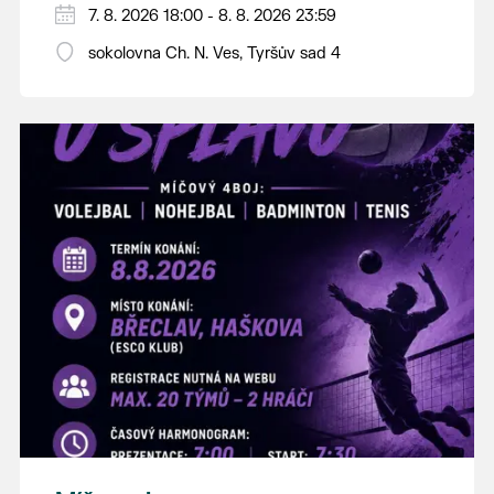
PÁTEK 7. srpna
7. 8. 2026 18:00 - 8. 8. 2026 23:59
18:00 - ruční stavění máje
sokolovna Ch. N. Ves, Tyršův sad 4
SOBOTA 8. srpna
14:00 - krojový průvod pro stárky od
hostince “U Buvola”
16:00 - odpolední zábava na sokolovně
21:00 - večerní zábava
K tanci a poslechu bude hrát DH
Lanžhotčané.
Těšíme se na Vás!