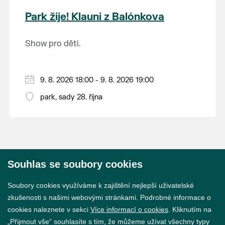
krajina na světě, která je zapsána na Seznam
Park žije! Klauni z Balónkova
světového přírodního a kulturního dědictví
UNESCO.
Show pro děti.
9. 8. 2026 18:00 - 9. 8. 2026 19:00
park, sady 28. října
Souhlas se soubory cookies
© 2026 Město Břeclav
Soubory cookies využíváme k zajištění nejlepší uživatelské
zkušenosti s našimi webovými stránkami. Podrobné informace o
cookies naleznete v sekci
Více informací o cookies
. Kliknutím na
„Přijmout vše“ souhlasíte s tím, že můžeme užívat všechny typy