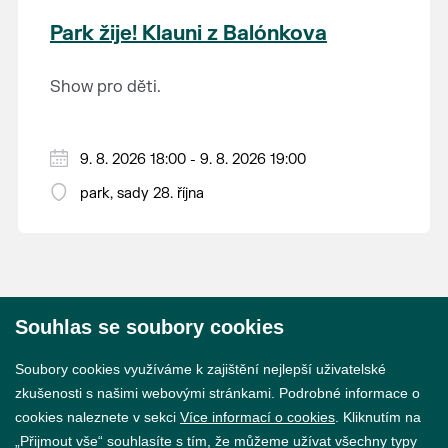
krajina na světě, která je zapsána na Seznam
Park žije! Klauni z Balónkova
světového přírodního a kulturního dědictví
UNESCO.
Show pro děti.
9. 8. 2026 18:00 - 9. 8. 2026 19:00
park, sady 28. října
Souhlas se soubory cookies
© 2026 Město Břeclav
Soubory cookies využíváme k zajištění nejlepší uživatelské
zkušenosti s našimi webovými stránkami. Podrobné informace o
cookies naleznete v sekci
Více informací o cookies
. Kliknutím na
„Přijmout vše“ souhlasíte s tím, že můžeme užívat všechny typy