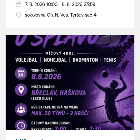
PÁTEK 7. srpna
7. 8. 2026 18:00 - 8. 8. 2026 23:59
18:00 - ruční stavění máje
sokolovna Ch. N. Ves, Tyršův sad 4
SOBOTA 8. srpna
14:00 - krojový průvod pro stárky od
hostince “U Buvola”
16:00 - odpolední zábava na sokolovně
21:00 - večerní zábava
K tanci a poslechu bude hrát DH
Lanžhotčané.
Těšíme se na Vás!