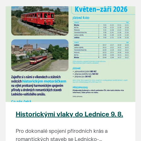
našli poklady za pár korun?
Prodejce prosíme tradičně o příchod 30
minut před začátkem, aby si vše na
prodejních místech stihli přichystat. Pokud
plánujete přijít a chcete rezervovat prodejní
místo, potvrďte prosím účast přes email
petr.vlasak@breclav.eu nebo zde v události,
ať víme, s kolika lidmi máme počítat. Počet
prodejních míst je omezen.
Těšíme se jako vždy!
Historickými vlaky do Lednice 9. 8.
Pro dokonalé spojení přírodních krás a
romantických staveb se Lednicko-