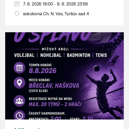
PÁTEK 7. srpna
7. 8. 2026 18:00 - 8. 8. 2026 23:59
18:00 - ruční stavění máje
sokolovna Ch. N. Ves, Tyršův sad 4
SOBOTA 8. srpna
14:00 - krojový průvod pro stárky od
hostince “U Buvola”
16:00 - odpolední zábava na sokolovně
21:00 - večerní zábava
K tanci a poslechu bude hrát DH
Lanžhotčané.
Těšíme se na Vás!