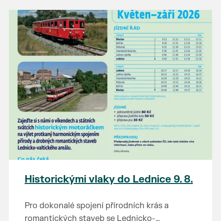
našli poklady za pár korun?
Prodejce prosíme tradičně o příchod 30
minut před začátkem, aby si vše na
prodejních místech stihli přichystat. Pokud
plánujete přijít a chcete rezervovat prodejní
místo, potvrďte prosím účast přes email
petr.vlasak@breclav.eu nebo zde v události,
ať víme, s kolika lidmi máme počítat. Počet
prodejních míst je omezen.
Těšíme se jako vždy!
Historickými vlaky do Lednice 9. 8.
Pro dokonalé spojení přírodních krás a
romantických staveb se Lednicko-