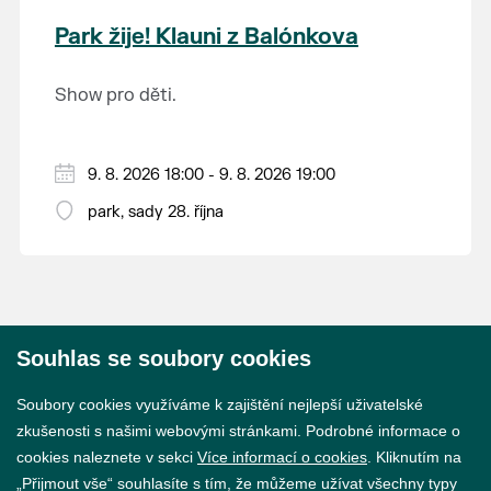
krajina na světě, která je zapsána na Seznam
Park žije! Klauni z Balónkova
světového přírodního a kulturního dědictví
UNESCO.
Show pro děti.
9. 8. 2026 18:00 - 9. 8. 2026 19:00
park, sady 28. října
Souhlas se soubory cookies
© 2026 Město Břeclav
Soubory cookies využíváme k zajištění nejlepší uživatelské
zkušenosti s našimi webovými stránkami. Podrobné informace o
cookies naleznete v sekci
Více informací o cookies
. Kliknutím na
„Přijmout vše“ souhlasíte s tím, že můžeme užívat všechny typy