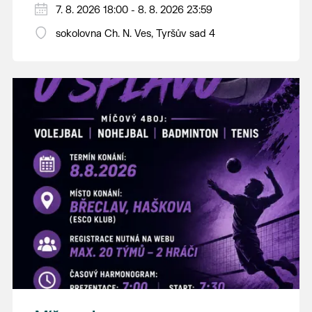
PÁTEK 7. srpna
7. 8. 2026 18:00 - 8. 8. 2026 23:59
18:00 - ruční stavění máje
sokolovna Ch. N. Ves, Tyršův sad 4
SOBOTA 8. srpna
14:00 - krojový průvod pro stárky od
hostince “U Buvola”
16:00 - odpolední zábava na sokolovně
21:00 - večerní zábava
K tanci a poslechu bude hrát DH
Lanžhotčané.
Těšíme se na Vás!