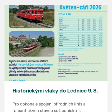
našli poklady za pár korun?
Prodejce prosíme tradičně o příchod 30
minut před začátkem, aby si vše na
prodejních místech stihli přichystat. Pokud
plánujete přijít a chcete rezervovat prodejní
místo, potvrďte prosím účast přes email
petr.vlasak@breclav.eu nebo zde v události,
ať víme, s kolika lidmi máme počítat. Počet
prodejních míst je omezen.
Těšíme se jako vždy!
Historickými vlaky do Lednice 9. 8.
Pro dokonalé spojení přírodních krás a
romantických staveb se Lednicko-