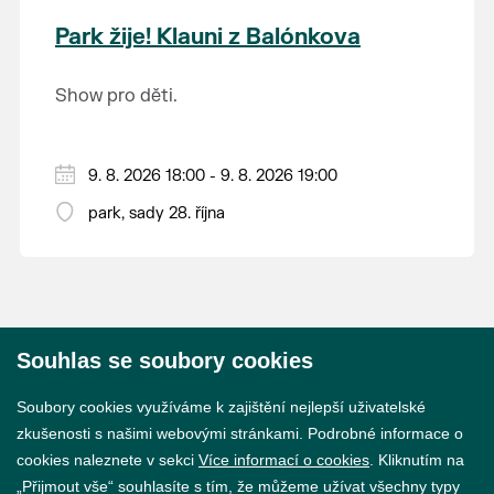
krajina na světě, která je zapsána na Seznam
Park žije! Klauni z Balónkova
světového přírodního a kulturního dědictví
UNESCO.
Show pro děti.
9. 8. 2026 18:00 - 9. 8. 2026 19:00
park, sady 28. října
Souhlas se soubory cookies
© 2026 Město Břeclav
Soubory cookies využíváme k zajištění nejlepší uživatelské
zkušenosti s našimi webovými stránkami. Podrobné informace o
cookies naleznete v sekci
Více informací o cookies
. Kliknutím na
„Přijmout vše“ souhlasíte s tím, že můžeme užívat všechny typy