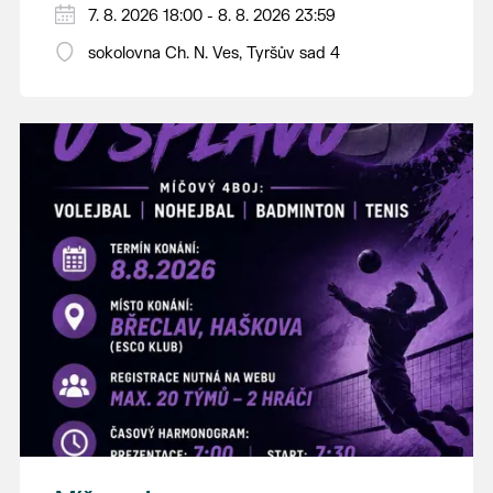
PÁTEK 7. srpna
7. 8. 2026 18:00 - 8. 8. 2026 23:59
18:00 - ruční stavění máje
sokolovna Ch. N. Ves, Tyršův sad 4
SOBOTA 8. srpna
14:00 - krojový průvod pro stárky od
hostince “U Buvola”
16:00 - odpolední zábava na sokolovně
21:00 - večerní zábava
K tanci a poslechu bude hrát DH
Lanžhotčané.
Těšíme se na Vás!