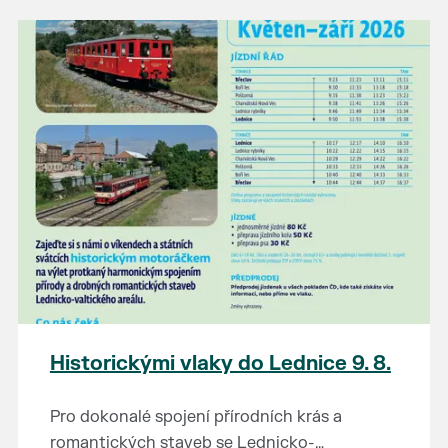
našli poklady za pár korun?
Prodejce prosíme tradičně o příchod 30
minut před začátkem, aby si vše na
prodejních místech stihli přichystat. Pokud
plánujete přijít a chcete rezervovat prodejní
místo, potvrďte prosím účast přes email
petr.vlasak@breclav.eu nebo zde v události,
ať víme, s kolika lidmi máme počítat. Počet
prodejních míst je omezen.
Těšíme se jako vždy!
Historickými vlaky do Lednice 9. 8.
Pro dokonalé spojení přírodních krás a
romantických staveb se Lednicko-