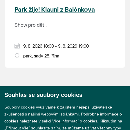
krajina na světě, která je zapsána na Seznam
Park žije! Klauni z Balónkova
světového přírodního a kulturního dědictví
UNESCO.
Show pro děti.
9. 8. 2026 18:00 - 9. 8. 2026 19:00
park, sady 28. října
Souhlas se soubory cookies
© 2026 Město Břeclav
Soubory cookies využíváme k zajištění nejlepší uživatelské
zkušenosti s našimi webovými stránkami. Podrobné informace o
cookies naleznete v sekci
Více informací o cookies
. Kliknutím na
„Přijmout vše“ souhlasíte s tím, že můžeme užívat všechny typy