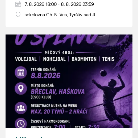
PÁTEK 7. srpna
7. 8. 2026 18:00 - 8. 8. 2026 23:59
18:00 - ruční stavění máje
sokolovna Ch. N. Ves, Tyršův sad 4
SOBOTA 8. srpna
14:00 - krojový průvod pro stárky od
hostince “U Buvola”
16:00 - odpolední zábava na sokolovně
21:00 - večerní zábava
K tanci a poslechu bude hrát DH
Lanžhotčané.
Těšíme se na Vás!