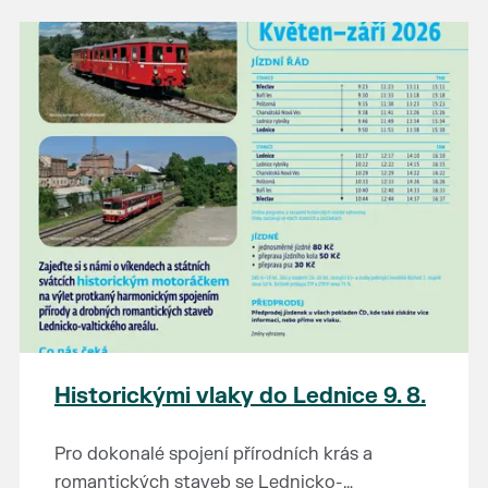
našli poklady za pár korun?
Prodejce prosíme tradičně o příchod 30
minut před začátkem, aby si vše na
prodejních místech stihli přichystat. Pokud
plánujete přijít a chcete rezervovat prodejní
místo, potvrďte prosím účast přes email
petr.vlasak@breclav.eu nebo zde v události,
ať víme, s kolika lidmi máme počítat. Počet
prodejních míst je omezen.
Těšíme se jako vždy!
Historickými vlaky do Lednice 9. 8.
Pro dokonalé spojení přírodních krás a
romantických staveb se Lednicko-