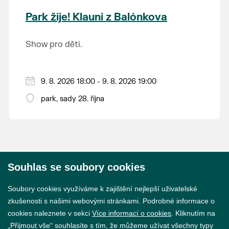
krajina na světě, která je zapsána na Seznam
Park žije! Klauni z Balónkova
světového přírodního a kulturního dědictví
UNESCO.
Show pro děti.
9. 8. 2026 18:00 - 9. 8. 2026 19:00
park, sady 28. října
Souhlas se soubory cookies
© 2026 Město Břeclav
Soubory cookies využíváme k zajištění nejlepší uživatelské
zkušenosti s našimi webovými stránkami. Podrobné informace o
cookies naleznete v sekci
Více informací o cookies
. Kliknutím na
„Přijmout vše“ souhlasíte s tím, že můžeme užívat všechny typy