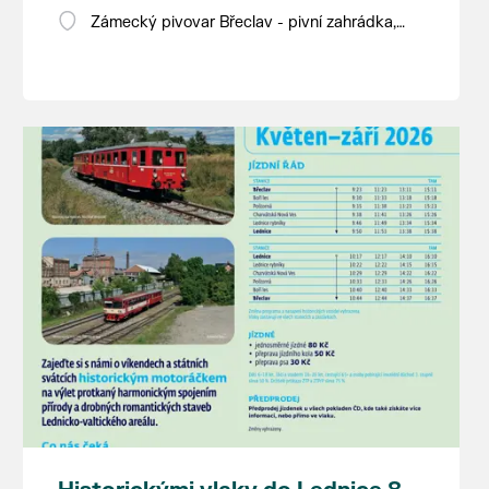
Zámecký pivovar Břeclav - pivní zahrádka,
Pod Zámkem 625/8