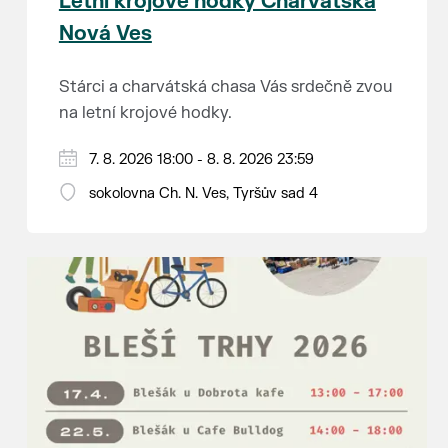
Letní krojové hodky Charvátská
Nová Ves
Stárci a charvátská chasa Vás srdečně zvou
na letní krojové hodky.
PÁTEK 7. srpna
7. 8. 2026 18:00 - 8. 8. 2026 23:59
18:00 - ruční stavění máje
sokolovna Ch. N. Ves, Tyršův sad 4
SOBOTA 8. srpna
14:00 - krojový průvod pro stárky od
hostince “U Buvola”
16:00 - odpolední zábava na sokolovně
21:00 - večerní zábava
K tanci a poslechu bude hrát DH
Lanžhotčané.
Těšíme se na Vás!