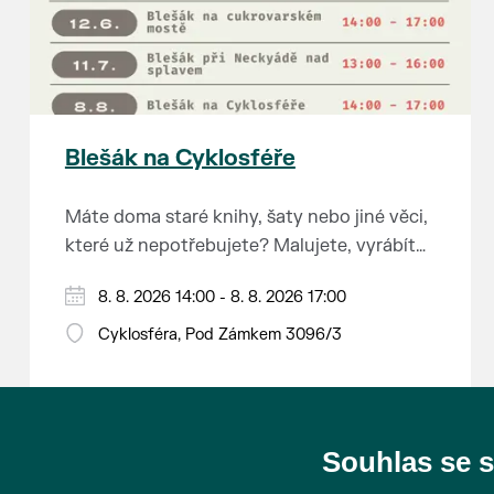
Blešák na Cyklosféře
Máte doma staré knihy, šaty nebo jiné věci,
které už nepotřebujete? Malujete, vyrábíte
šperky, náušnice nebo cokoliv jiného?
8. 8. 2026 14:00 - 8. 8. 2026 17:00
Chcete se zbavit staré sbírky, která
zbytečně leží na půdě? Překáží vám ve
Cyklosféra, Pod Zámkem 3096/3
skříni staré / nevhodné / svatební dary?
Anebo byste rádi našli poklady za pár
korun?
Souhlas se 
Prodejce prosíme tradičně o příchod 30