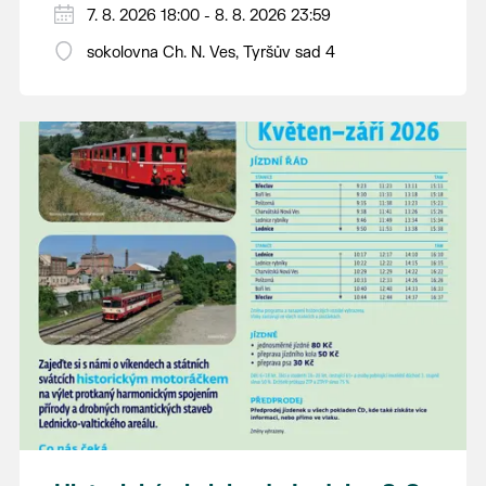
PÁTEK 7. srpna
7. 8. 2026 18:00 - 8. 8. 2026 23:59
18:00 - ruční stavění máje
sokolovna Ch. N. Ves, Tyršův sad 4
SOBOTA 8. srpna
14:00 - krojový průvod pro stárky od
hostince “U Buvola”
16:00 - odpolední zábava na sokolovně
21:00 - večerní zábava
K tanci a poslechu bude hrát DH
Lanžhotčané.
Těšíme se na Vás!