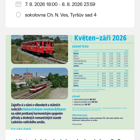
PÁTEK 7. srpna
7. 8. 2026 18:00 - 8. 8. 2026 23:59
18:00 - ruční stavění máje
sokolovna Ch. N. Ves, Tyršův sad 4
SOBOTA 8. srpna
14:00 - krojový průvod pro stárky od
hostince “U Buvola”
16:00 - odpolední zábava na sokolovně
21:00 - večerní zábava
K tanci a poslechu bude hrát DH
Lanžhotčané.
Těšíme se na Vás!