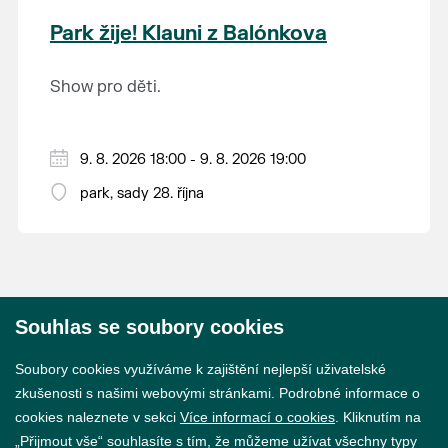
krajina na světě, která je zapsána na Seznam
Park žije! Klauni z Balónkova
světového přírodního a kulturního dědictví
UNESCO.
Show pro děti.
9. 8. 2026 18:00 - 9. 8. 2026 19:00
park, sady 28. října
Souhlas se soubory cookies
© 2026 Město Břeclav
Soubory cookies využíváme k zajištění nejlepší uživatelské
zkušenosti s našimi webovými stránkami. Podrobné informace o
cookies naleznete v sekci
Více informací o cookies
. Kliknutím na
„Přijmout vše“ souhlasíte s tím, že můžeme užívat všechny typy