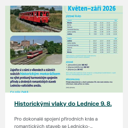
našli poklady za pár korun?
Prodejce prosíme tradičně o příchod 30
minut před začátkem, aby si vše na
prodejních místech stihli přichystat. Pokud
plánujete přijít a chcete rezervovat prodejní
místo, potvrďte prosím účast přes email
petr.vlasak@breclav.eu nebo zde v události,
ať víme, s kolika lidmi máme počítat. Počet
prodejních míst je omezen.
Těšíme se jako vždy!
Historickými vlaky do Lednice 9. 8.
Pro dokonalé spojení přírodních krás a
romantických staveb se Lednicko-