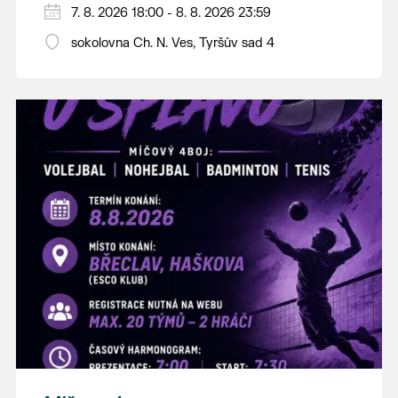
PÁTEK 7. srpna
7. 8. 2026 18:00 - 8. 8. 2026 23:59
18:00 - ruční stavění máje
sokolovna Ch. N. Ves, Tyršův sad 4
SOBOTA 8. srpna
14:00 - krojový průvod pro stárky od
hostince “U Buvola”
16:00 - odpolední zábava na sokolovně
21:00 - večerní zábava
K tanci a poslechu bude hrát DH
Lanžhotčané.
Těšíme se na Vás!