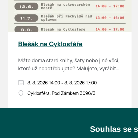
Blešák na Cyklosféře
Máte doma staré knihy, šaty nebo jiné věci,
které už nepotřebujete? Malujete, vyrábíte
šperky, náušnice nebo cokoliv jiného?
8. 8. 2026 14:00 - 8. 8. 2026 17:00
Chcete se zbavit staré sbírky, která
zbytečně leží na půdě? Překáží vám ve
Cyklosféra, Pod Zámkem 3096/3
skříni staré / nevhodné / svatební dary?
Anebo byste rádi našli poklady za pár
korun?
Souhlas se 
Prodejce prosíme tradičně o příchod 30