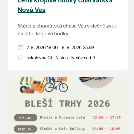
Letní krojové hodky Charvátská
Nová Ves
Stárci a charvátská chasa Vás srdečně zvou
na letní krojové hodky.
PÁTEK 7. srpna
7. 8. 2026 18:00 - 8. 8. 2026 23:59
18:00 - ruční stavění máje
sokolovna Ch. N. Ves, Tyršův sad 4
SOBOTA 8. srpna
14:00 - krojový průvod pro stárky od
hostince “U Buvola”
16:00 - odpolední zábava na sokolovně
21:00 - večerní zábava
K tanci a poslechu bude hrát DH
Lanžhotčané.
Těšíme se na Vás!