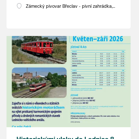
Zámecký pivovar Břeclav - pivní zahrádka,
Pod Zámkem 625/8