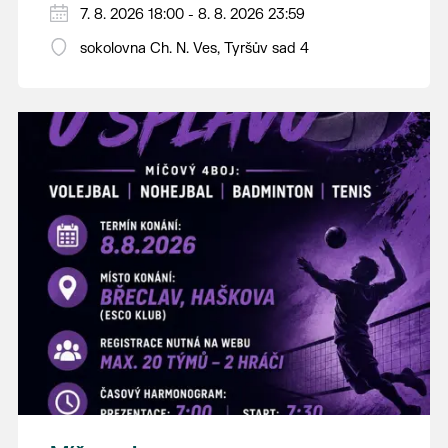
PÁTEK 7. srpna
7. 8. 2026 18:00 - 8. 8. 2026 23:59
18:00 - ruční stavění máje
sokolovna Ch. N. Ves, Tyršův sad 4
SOBOTA 8. srpna
14:00 - krojový průvod pro stárky od
hostince “U Buvola”
16:00 - odpolední zábava na sokolovně
21:00 - večerní zábava
K tanci a poslechu bude hrát DH
Lanžhotčané.
Těšíme se na Vás!