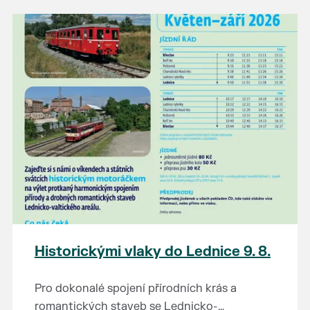
našli poklady za pár korun?
Prodejce prosíme tradičně o příchod 30
minut před začátkem, aby si vše na
prodejních místech stihli přichystat. Pokud
plánujete přijít a chcete rezervovat prodejní
místo, potvrďte prosím účast přes email
petr.vlasak@breclav.eu nebo zde v události,
ať víme, s kolika lidmi máme počítat. Počet
prodejních míst je omezen.
Těšíme se jako vždy!
Historickými vlaky do Lednice 9. 8.
Pro dokonalé spojení přírodních krás a
romantických staveb se Lednicko-