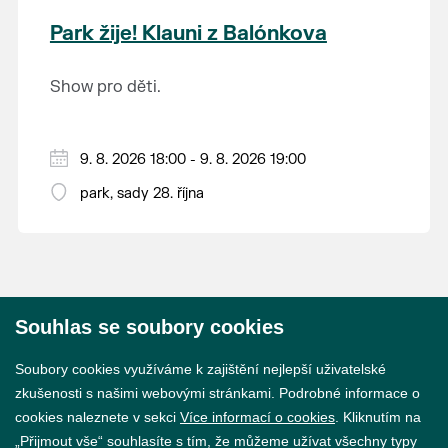
krajina na světě, která je zapsána na Seznam
Park žije! Klauni z Balónkova
světového přírodního a kulturního dědictví
UNESCO.
Show pro děti.
9. 8. 2026 18:00 - 9. 8. 2026 19:00
park, sady 28. října
Souhlas se soubory cookies
© 2026 Město Břeclav
Soubory cookies využíváme k zajištění nejlepší uživatelské
zkušenosti s našimi webovými stránkami. Podrobné informace o
cookies naleznete v sekci
Více informací o cookies
. Kliknutím na
„Přijmout vše“ souhlasíte s tím, že můžeme užívat všechny typy