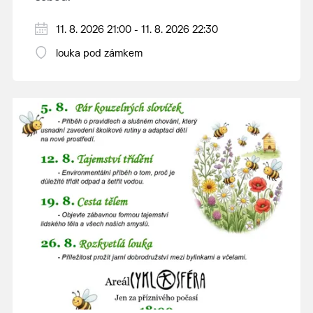
V případě nepřízně počasí se promítání ruší.
11. 8. 2026 21:00 - 11. 8. 2026 22:30
Kino otevřeno hodinu před promítáním,
louka pod zámkem
hrajeme po setmění.
Vstupné 150 Kč.