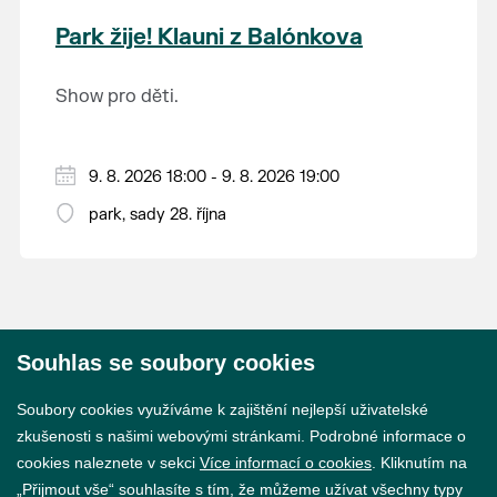
krajina na světě, která je zapsána na Seznam
Park žije! Klauni z Balónkova
světového přírodního a kulturního dědictví
UNESCO.
Show pro děti.
9. 8. 2026 18:00 - 9. 8. 2026 19:00
park, sady 28. října
Souhlas se soubory cookies
© 2026 Město Břeclav
Soubory cookies využíváme k zajištění nejlepší uživatelské
zkušenosti s našimi webovými stránkami. Podrobné informace o
cookies naleznete v sekci
Více informací o cookies
. Kliknutím na
„Přijmout vše“ souhlasíte s tím, že můžeme užívat všechny typy