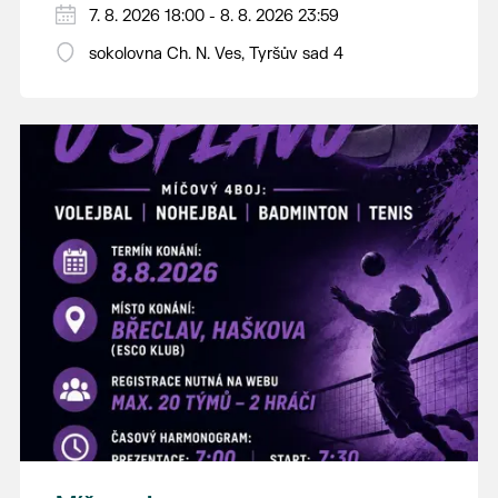
PÁTEK 7. srpna
7. 8. 2026 18:00 - 8. 8. 2026 23:59
18:00 - ruční stavění máje
sokolovna Ch. N. Ves, Tyršův sad 4
SOBOTA 8. srpna
14:00 - krojový průvod pro stárky od
hostince “U Buvola”
16:00 - odpolední zábava na sokolovně
21:00 - večerní zábava
K tanci a poslechu bude hrát DH
Lanžhotčané.
Těšíme se na Vás!