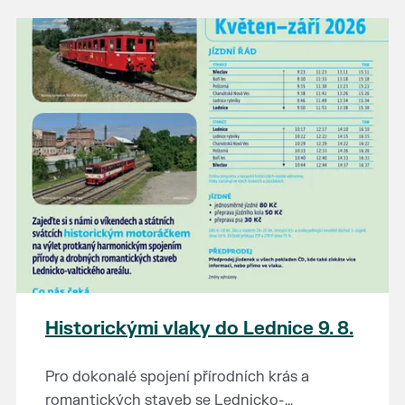
našli poklady za pár korun?
Prodejce prosíme tradičně o příchod 30
minut před začátkem, aby si vše na
prodejních místech stihli přichystat. Pokud
plánujete přijít a chcete rezervovat prodejní
místo, potvrďte prosím účast přes email
petr.vlasak@breclav.eu nebo zde v události,
ať víme, s kolika lidmi máme počítat. Počet
prodejních míst je omezen.
Těšíme se jako vždy!
Historickými vlaky do Lednice 9. 8.
Pro dokonalé spojení přírodních krás a
romantických staveb se Lednicko-