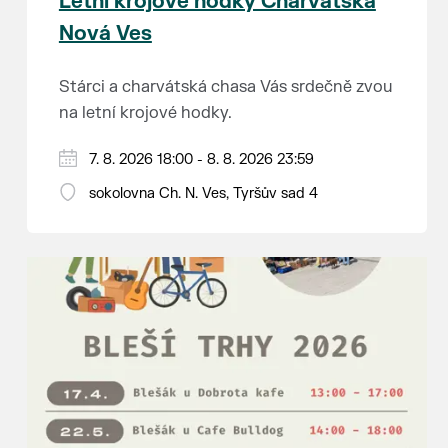
Letní krojové hodky Charvátská
Nová Ves
Stárci a charvátská chasa Vás srdečně zvou
na letní krojové hodky.
PÁTEK 7. srpna
7. 8. 2026 18:00 - 8. 8. 2026 23:59
18:00 - ruční stavění máje
sokolovna Ch. N. Ves, Tyršův sad 4
SOBOTA 8. srpna
14:00 - krojový průvod pro stárky od
hostince “U Buvola”
16:00 - odpolední zábava na sokolovně
21:00 - večerní zábava
K tanci a poslechu bude hrát DH
Lanžhotčané.
Těšíme se na Vás!