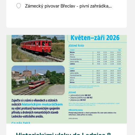
Zámecký pivovar Břeclav - pivní zahrádka,
Pod Zámkem 625/8