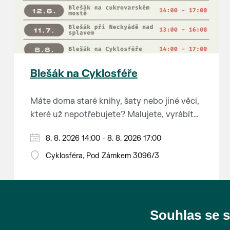
Blešák na Cyklosféře
Máte doma staré knihy, šaty nebo jiné věci,
které už nepotřebujete? Malujete, vyrábíte
šperky, náušnice nebo cokoliv jiného?
8. 8. 2026 14:00 - 8. 8. 2026 17:00
Chcete se zbavit staré sbírky, která
zbytečně leží na půdě? Překáží vám ve
Cyklosféra, Pod Zámkem 3096/3
skříni staré / nevhodné / svatební dary?
Anebo byste rádi našli poklady za pár
korun?
Souhlas se 
Prodejce prosíme tradičně o příchod 30