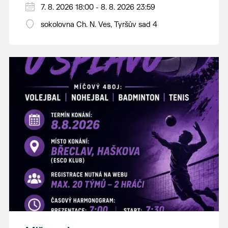
PÁTEK 7. srpna
7. 8. 2026 18:00 - 8. 8. 2026 23:59
18:00 - ruční stavění máje
sokolovna Ch. N. Ves, Tyršův sad 4
SOBOTA 8. srpna
14:00 - krojový průvod pro stárky od
hostince “U Buvola”
16:00 - odpolední zábava na sokolovně
21:00 - večerní zábava
K tanci a poslechu bude hrát DH
Lanžhotčané.
Těšíme se na Vás!