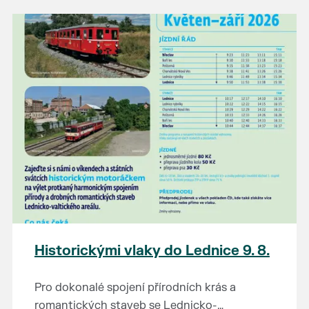
našli poklady za pár korun?
Prodejce prosíme tradičně o příchod 30
minut před začátkem, aby si vše na
prodejních místech stihli přichystat. Pokud
plánujete přijít a chcete rezervovat prodejní
místo, potvrďte prosím účast přes email
petr.vlasak@breclav.eu nebo zde v události,
ať víme, s kolika lidmi máme počítat. Počet
prodejních míst je omezen.
Těšíme se jako vždy!
Historickými vlaky do Lednice 9. 8.
Pro dokonalé spojení přírodních krás a
romantických staveb se Lednicko-