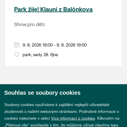
krajina na světě, která je zapsána na Seznam
Park žije! Klauni z Balónkova
světového přírodního a kulturního dědictví
UNESCO.
Show pro děti.
9. 8. 2026 18:00 - 9. 8. 2026 19:00
park, sady 28. října
Souhlas se soubory cookies
© 2026 Město Břeclav
Soubory cookies využíváme k zajištění nejlepší uživatelské
zkušenosti s našimi webovými stránkami. Podrobné informace o
cookies naleznete v sekci
Více informací o cookies
. Kliknutím na
„Přijmout vše“ souhlasíte s tím, že můžeme užívat všechny typy