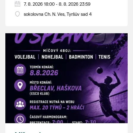
PÁTEK 7. srpna
7. 8. 2026 18:00 - 8. 8. 2026 23:59
18:00 - ruční stavění máje
sokolovna Ch. N. Ves, Tyršův sad 4
SOBOTA 8. srpna
14:00 - krojový průvod pro stárky od
hostince “U Buvola”
16:00 - odpolední zábava na sokolovně
21:00 - večerní zábava
K tanci a poslechu bude hrát DH
Lanžhotčané.
Těšíme se na Vás!