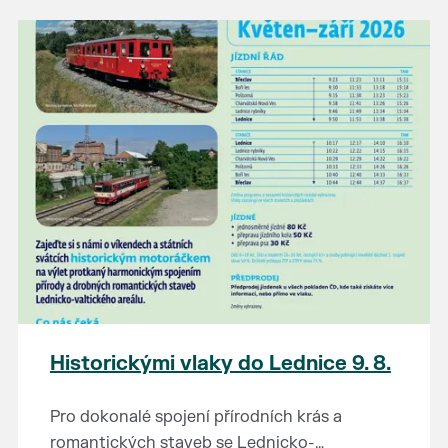
našli poklady za pár korun?
Prodejce prosíme tradičně o příchod 30
minut před začátkem, aby si vše na
prodejních místech stihli přichystat. Pokud
plánujete přijít a chcete rezervovat prodejní
místo, potvrďte prosím účast přes email
petr.vlasak@breclav.eu nebo zde v události,
ať víme, s kolika lidmi máme počítat. Počet
prodejních míst je omezen.
Těšíme se jako vždy!
Historickými vlaky do Lednice 9. 8.
Pro dokonalé spojení přírodních krás a
romantických staveb se Lednicko-