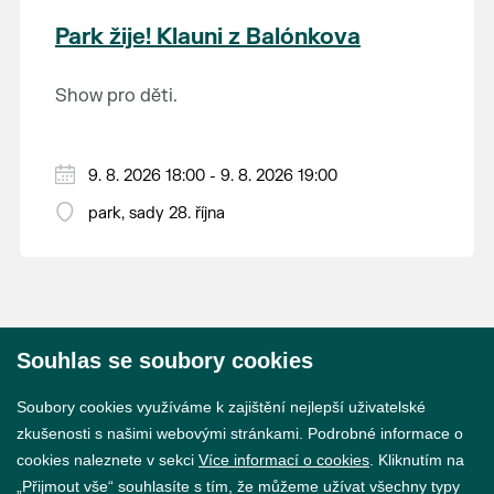
krajina na světě, která je zapsána na Seznam
Park žije! Klauni z Balónkova
světového přírodního a kulturního dědictví
UNESCO.
Show pro děti.
9. 8. 2026 18:00 - 9. 8. 2026 19:00
park, sady 28. října
Souhlas se soubory cookies
© 2026 Město Břeclav
Soubory cookies využíváme k zajištění nejlepší uživatelské
zkušenosti s našimi webovými stránkami. Podrobné informace o
cookies naleznete v sekci
Více informací o cookies
. Kliknutím na
„Přijmout vše“ souhlasíte s tím, že můžeme užívat všechny typy