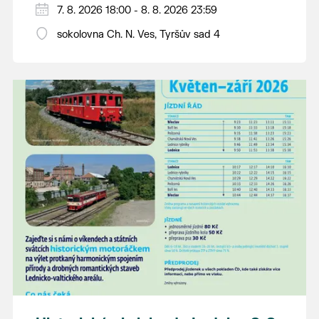
PÁTEK 7. srpna
7. 8. 2026 18:00 - 8. 8. 2026 23:59
18:00 - ruční stavění máje
sokolovna Ch. N. Ves, Tyršův sad 4
SOBOTA 8. srpna
14:00 - krojový průvod pro stárky od
hostince “U Buvola”
16:00 - odpolední zábava na sokolovně
21:00 - večerní zábava
K tanci a poslechu bude hrát DH
Lanžhotčané.
Těšíme se na Vás!