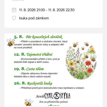
V případě nepřízně počasí se promítání ruší.
11. 8. 2026 21:00 - 11. 8. 2026 22:30
Kino otevřeno hodinu před promítáním,
louka pod zámkem
hrajeme po setmění.
Vstupné 150 Kč.