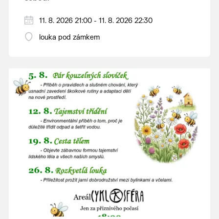
V případě nepřízně počasí se promítání ruší.
11. 8. 2026 21:00 - 11. 8. 2026 22:30
Kino otevřeno hodinu před promítáním,
louka pod zámkem
hrajeme po setmění.
Vstupné 150 Kč.