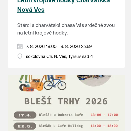
Letní krojové hodky Charvátská
Nová Ves
Stárci a charvátská chasa Vás srdečně zvou
na letní krojové hodky.
PÁTEK 7. srpna
7. 8. 2026 18:00 - 8. 8. 2026 23:59
18:00 - ruční stavění máje
sokolovna Ch. N. Ves, Tyršův sad 4
SOBOTA 8. srpna
14:00 - krojový průvod pro stárky od
hostince “U Buvola”
16:00 - odpolední zábava na sokolovně
21:00 - večerní zábava
K tanci a poslechu bude hrát DH
Lanžhotčané.
Těšíme se na Vás!