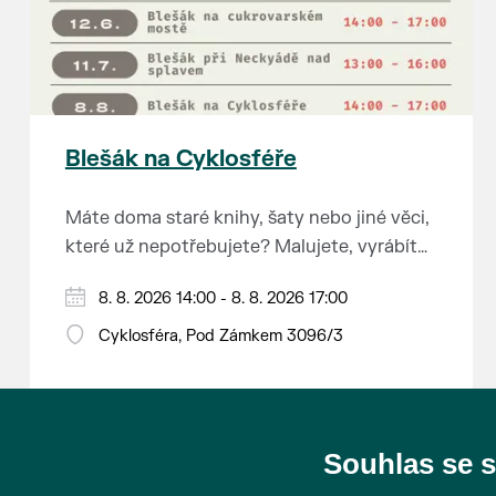
Blešák na Cyklosféře
Máte doma staré knihy, šaty nebo jiné věci,
které už nepotřebujete? Malujete, vyrábíte
šperky, náušnice nebo cokoliv jiného?
8. 8. 2026 14:00 - 8. 8. 2026 17:00
Chcete se zbavit staré sbírky, která
zbytečně leží na půdě? Překáží vám ve
Cyklosféra, Pod Zámkem 3096/3
skříni staré / nevhodné / svatební dary?
Anebo byste rádi našli poklady za pár
korun?
Souhlas se 
Prodejce prosíme tradičně o příchod 30