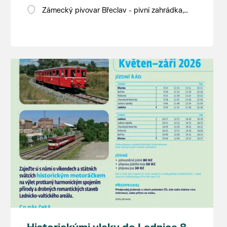
Zámecký pivovar Břeclav - pivní zahrádka,
Pod Zámkem 625/8