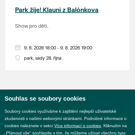
krajina na světě, která je zapsána na Seznam
Park žije! Klauni z Balónkova
světového přírodního a kulturního dědictví
UNESCO.
Show pro děti.
9. 8. 2026 18:00 - 9. 8. 2026 19:00
park, sady 28. října
Souhlas se soubory cookies
© 2026 Město Břeclav
Soubory cookies využíváme k zajištění nejlepší uživatelské
zkušenosti s našimi webovými stránkami. Podrobné informace o
cookies naleznete v sekci
Více informací o cookies
. Kliknutím na
„Přijmout vše“ souhlasíte s tím, že můžeme užívat všechny typy