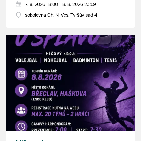
PÁTEK 7. srpna
7. 8. 2026 18:00 - 8. 8. 2026 23:59
18:00 - ruční stavění máje
sokolovna Ch. N. Ves, Tyršův sad 4
SOBOTA 8. srpna
14:00 - krojový průvod pro stárky od
hostince “U Buvola”
16:00 - odpolední zábava na sokolovně
21:00 - večerní zábava
K tanci a poslechu bude hrát DH
Lanžhotčané.
Těšíme se na Vás!