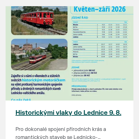
našli poklady za pár korun?
Prodejce prosíme tradičně o příchod 30
minut před začátkem, aby si vše na
prodejních místech stihli přichystat. Pokud
plánujete přijít a chcete rezervovat prodejní
místo, potvrďte prosím účast přes email
petr.vlasak@breclav.eu nebo zde v události,
ať víme, s kolika lidmi máme počítat. Počet
prodejních míst je omezen.
Těšíme se jako vždy!
Historickými vlaky do Lednice 9. 8.
Pro dokonalé spojení přírodních krás a
romantických staveb se Lednicko-