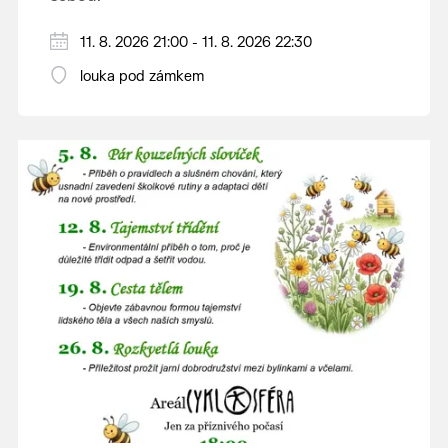
V případě nepřízně počasí se promítání ruší.
11. 8. 2026 21:00 - 11. 8. 2026 22:30
Kino otevřeno hodinu před promítáním,
louka pod zámkem
hrajeme po setmění.
Vstupné 150 Kč.