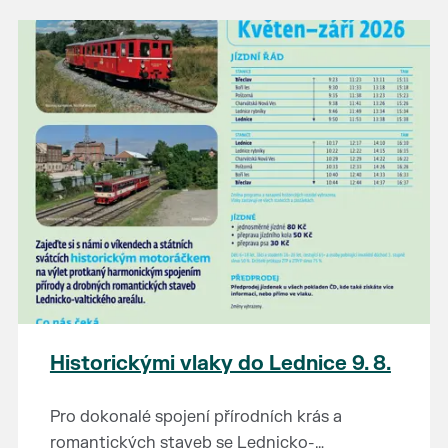
našli poklady za pár korun?
Prodejce prosíme tradičně o příchod 30
minut před začátkem, aby si vše na
prodejních místech stihli přichystat. Pokud
plánujete přijít a chcete rezervovat prodejní
místo, potvrďte prosím účast přes email
petr.vlasak@breclav.eu nebo zde v události,
ať víme, s kolika lidmi máme počítat. Počet
prodejních míst je omezen.
Těšíme se jako vždy!
Historickými vlaky do Lednice 9. 8.
Pro dokonalé spojení přírodních krás a
romantických staveb se Lednicko-