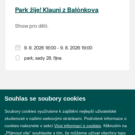
krajina na světě, která je zapsána na Seznam
Park žije! Klauni z Balónkova
světového přírodního a kulturního dědictví
UNESCO.
Show pro děti.
9. 8. 2026 18:00 - 9. 8. 2026 19:00
park, sady 28. října
Souhlas se soubory cookies
© 2026 Město Břeclav
Soubory cookies využíváme k zajištění nejlepší uživatelské
zkušenosti s našimi webovými stránkami. Podrobné informace o
cookies naleznete v sekci
Více informací o cookies
. Kliknutím na
„Přijmout vše“ souhlasíte s tím, že můžeme užívat všechny typy