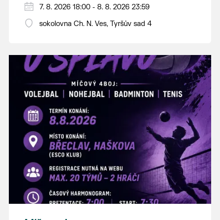
PÁTEK 7. srpna
7. 8. 2026 18:00 - 8. 8. 2026 23:59
18:00 - ruční stavění máje
sokolovna Ch. N. Ves, Tyršův sad 4
SOBOTA 8. srpna
14:00 - krojový průvod pro stárky od
hostince “U Buvola”
16:00 - odpolední zábava na sokolovně
21:00 - večerní zábava
K tanci a poslechu bude hrát DH
Lanžhotčané.
Těšíme se na Vás!