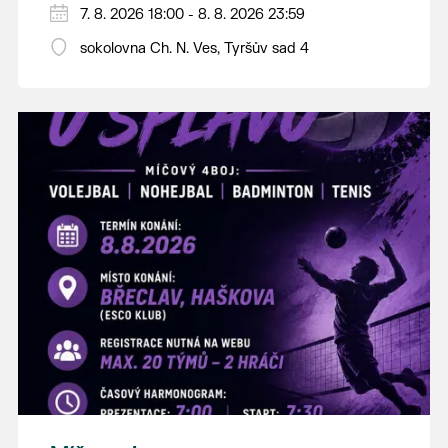
PÁTEK 7. srpna
7. 8. 2026 18:00 - 8. 8. 2026 23:59
18:00 - ruční stavění máje
sokolovna Ch. N. Ves, Tyršův sad 4
SOBOTA 8. srpna
14:00 - krojový průvod pro stárky od
hostince “U Buvola”
16:00 - odpolední zábava na sokolovně
21:00 - večerní zábava
K tanci a poslechu bude hrát DH
Lanžhotčané.
Těšíme se na Vás!