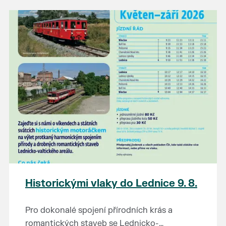
našli poklady za pár korun?
Prodejce prosíme tradičně o příchod 30
minut před začátkem, aby si vše na
prodejních místech stihli přichystat. Pokud
plánujete přijít a chcete rezervovat prodejní
místo, potvrďte prosím účast přes email
petr.vlasak@breclav.eu nebo zde v události,
ať víme, s kolika lidmi máme počítat. Počet
prodejních míst je omezen.
Těšíme se jako vždy!
Historickými vlaky do Lednice 9. 8.
Pro dokonalé spojení přírodních krás a
romantických staveb se Lednicko-