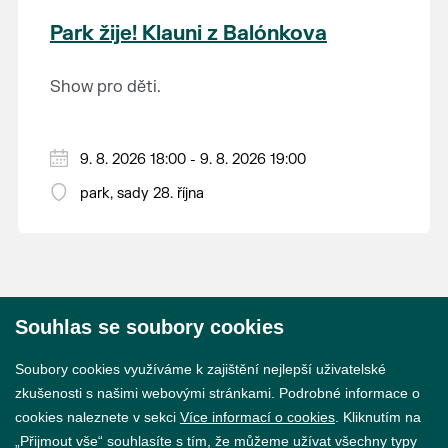
krajina na světě, která je zapsána na Seznam
Park žije! Klauni z Balónkova
světového přírodního a kulturního dědictví
UNESCO.
Show pro děti.
9. 8. 2026 18:00 - 9. 8. 2026 19:00
park, sady 28. října
Souhlas se soubory cookies
© 2026 Město Břeclav
Soubory cookies využíváme k zajištění nejlepší uživatelské
zkušenosti s našimi webovými stránkami. Podrobné informace o
cookies naleznete v sekci
Více informací o cookies
. Kliknutím na
„Přijmout vše“ souhlasíte s tím, že můžeme užívat všechny typy