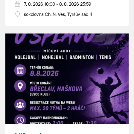
PÁTEK 7. srpna
7. 8. 2026 18:00 - 8. 8. 2026 23:59
18:00 - ruční stavění máje
sokolovna Ch. N. Ves, Tyršův sad 4
SOBOTA 8. srpna
14:00 - krojový průvod pro stárky od
hostince “U Buvola”
16:00 - odpolední zábava na sokolovně
21:00 - večerní zábava
K tanci a poslechu bude hrát DH
Lanžhotčané.
Těšíme se na Vás!