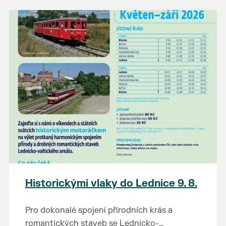
našli poklady za pár korun?
Prodejce prosíme tradičně o příchod 30
minut před začátkem, aby si vše na
prodejních místech stihli přichystat. Pokud
plánujete přijít a chcete rezervovat prodejní
místo, potvrďte prosím účast přes email
petr.vlasak@breclav.eu nebo zde v události,
ať víme, s kolika lidmi máme počítat. Počet
prodejních míst je omezen.
Těšíme se jako vždy!
Historickými vlaky do Lednice 9. 8.
Pro dokonalé spojení přírodních krás a
romantických staveb se Lednicko-