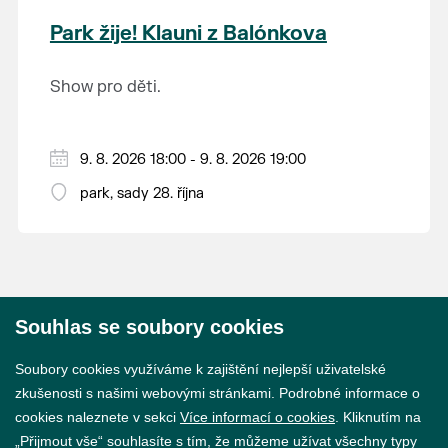
krajina na světě, která je zapsána na Seznam
Park žije! Klauni z Balónkova
světového přírodního a kulturního dědictví
UNESCO.
Show pro děti.
9. 8. 2026 18:00 - 9. 8. 2026 19:00
park, sady 28. října
Souhlas se soubory cookies
© 2026 Město Břeclav
Soubory cookies využíváme k zajištění nejlepší uživatelské
zkušenosti s našimi webovými stránkami. Podrobné informace o
cookies naleznete v sekci
Více informací o cookies
. Kliknutím na
„Přijmout vše“ souhlasíte s tím, že můžeme užívat všechny typy