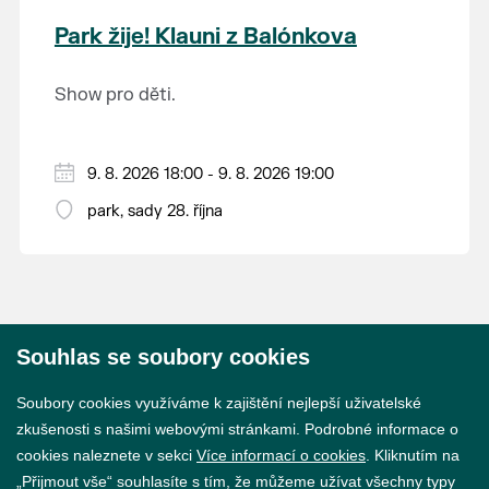
krajina na světě, která je zapsána na Seznam
Park žije! Klauni z Balónkova
světového přírodního a kulturního dědictví
UNESCO.
Show pro děti.
9. 8. 2026 18:00 - 9. 8. 2026 19:00
park, sady 28. října
Souhlas se soubory cookies
© 2026 Město Břeclav
Soubory cookies využíváme k zajištění nejlepší uživatelské
zkušenosti s našimi webovými stránkami. Podrobné informace o
cookies naleznete v sekci
Více informací o cookies
. Kliknutím na
„Přijmout vše“ souhlasíte s tím, že můžeme užívat všechny typy