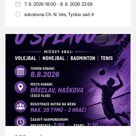
PÁTEK 7. srpna
7. 8. 2026 18:00 - 8. 8. 2026 23:59
18:00 - ruční stavění máje
sokolovna Ch. N. Ves, Tyršův sad 4
SOBOTA 8. srpna
14:00 - krojový průvod pro stárky od
hostince “U Buvola”
16:00 - odpolední zábava na sokolovně
21:00 - večerní zábava
K tanci a poslechu bude hrát DH
Lanžhotčané.
Těšíme se na Vás!