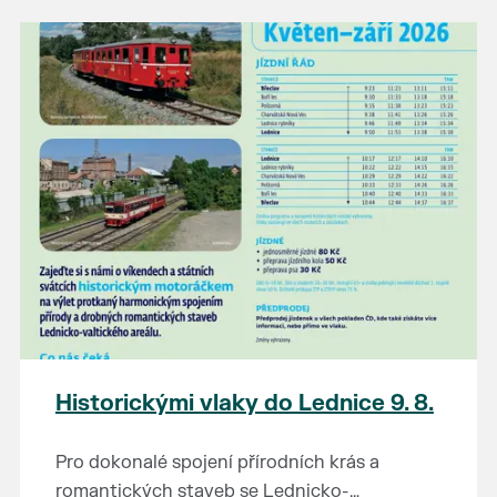
našli poklady za pár korun?
Prodejce prosíme tradičně o příchod 30
minut před začátkem, aby si vše na
prodejních místech stihli přichystat. Pokud
plánujete přijít a chcete rezervovat prodejní
místo, potvrďte prosím účast přes email
petr.vlasak@breclav.eu nebo zde v události,
ať víme, s kolika lidmi máme počítat. Počet
prodejních míst je omezen.
Těšíme se jako vždy!
Historickými vlaky do Lednice 9. 8.
Pro dokonalé spojení přírodních krás a
romantických staveb se Lednicko-