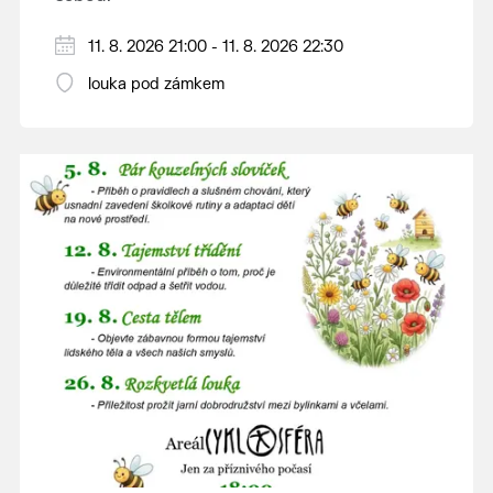
V případě nepřízně počasí se promítání ruší.
11. 8. 2026 21:00 - 11. 8. 2026 22:30
Kino otevřeno hodinu před promítáním,
louka pod zámkem
hrajeme po setmění.
Vstupné 150 Kč.