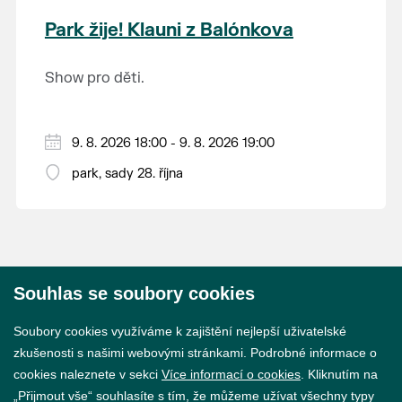
krajina na světě, která je zapsána na Seznam
Park žije! Klauni z Balónkova
světového přírodního a kulturního dědictví
UNESCO.
Show pro děti.
9. 8. 2026 18:00 - 9. 8. 2026 19:00
park, sady 28. října
Souhlas se soubory cookies
© 2026 Město Břeclav
Soubory cookies využíváme k zajištění nejlepší uživatelské
zkušenosti s našimi webovými stránkami. Podrobné informace o
cookies naleznete v sekci
Více informací o cookies
. Kliknutím na
„Přijmout vše“ souhlasíte s tím, že můžeme užívat všechny typy