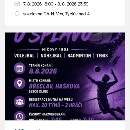
PÁTEK 7. srpna
7. 8. 2026 18:00 - 8. 8. 2026 23:59
18:00 - ruční stavění máje
sokolovna Ch. N. Ves, Tyršův sad 4
SOBOTA 8. srpna
14:00 - krojový průvod pro stárky od
hostince “U Buvola”
16:00 - odpolední zábava na sokolovně
21:00 - večerní zábava
K tanci a poslechu bude hrát DH
Lanžhotčané.
Těšíme se na Vás!