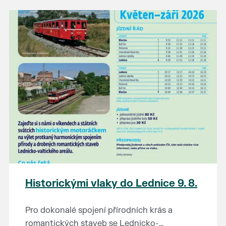
našli poklady za pár korun?
Prodejce prosíme tradičně o příchod 30
minut před začátkem, aby si vše na
prodejních místech stihli přichystat. Pokud
plánujete přijít a chcete rezervovat prodejní
místo, potvrďte prosím účast přes email
petr.vlasak@breclav.eu nebo zde v události,
ať víme, s kolika lidmi máme počítat. Počet
prodejních míst je omezen.
Těšíme se jako vždy!
Historickými vlaky do Lednice 9. 8.
Pro dokonalé spojení přírodních krás a
romantických staveb se Lednicko-