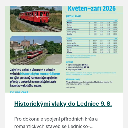
našli poklady za pár korun?
Prodejce prosíme tradičně o příchod 30
minut před začátkem, aby si vše na
prodejních místech stihli přichystat. Pokud
plánujete přijít a chcete rezervovat prodejní
místo, potvrďte prosím účast přes email
petr.vlasak@breclav.eu nebo zde v události,
ať víme, s kolika lidmi máme počítat. Počet
prodejních míst je omezen.
Těšíme se jako vždy!
Historickými vlaky do Lednice 9. 8.
Pro dokonalé spojení přírodních krás a
romantických staveb se Lednicko-