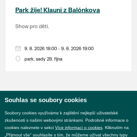
krajina na světě, která je zapsána na Seznam
Park žije! Klauni z Balónkova
světového přírodního a kulturního dědictví
UNESCO.
Show pro děti.
9. 8. 2026 18:00 - 9. 8. 2026 19:00
park, sady 28. října
Souhlas se soubory cookies
© 2026 Město Břeclav
Soubory cookies využíváme k zajištění nejlepší uživatelské
zkušenosti s našimi webovými stránkami. Podrobné informace o
cookies naleznete v sekci
Více informací o cookies
. Kliknutím na
„Přijmout vše“ souhlasíte s tím, že můžeme užívat všechny typy