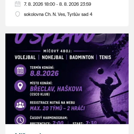
PÁTEK 7. srpna
7. 8. 2026 18:00 - 8. 8. 2026 23:59
18:00 - ruční stavění máje
sokolovna Ch. N. Ves, Tyršův sad 4
SOBOTA 8. srpna
14:00 - krojový průvod pro stárky od
hostince “U Buvola”
16:00 - odpolední zábava na sokolovně
21:00 - večerní zábava
K tanci a poslechu bude hrát DH
Lanžhotčané.
Těšíme se na Vás!