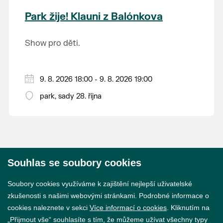
krajina na světě, která je zapsána na Seznam
Park žije! Klauni z Balónkova
světového přírodního a kulturního dědictví
UNESCO.
Show pro děti.
9. 8. 2026 18:00 - 9. 8. 2026 19:00
park, sady 28. října
Souhlas se soubory cookies
© 2026 Město Břeclav
Soubory cookies využíváme k zajištění nejlepší uživatelské
zkušenosti s našimi webovými stránkami. Podrobné informace o
cookies naleznete v sekci
Více informací o cookies
. Kliknutím na
„Přijmout vše“ souhlasíte s tím, že můžeme užívat všechny typy