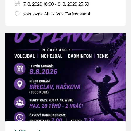
PÁTEK 7. srpna
7. 8. 2026 18:00 - 8. 8. 2026 23:59
18:00 - ruční stavění máje
sokolovna Ch. N. Ves, Tyršův sad 4
SOBOTA 8. srpna
14:00 - krojový průvod pro stárky od
hostince “U Buvola”
16:00 - odpolední zábava na sokolovně
21:00 - večerní zábava
K tanci a poslechu bude hrát DH
Lanžhotčané.
Těšíme se na Vás!