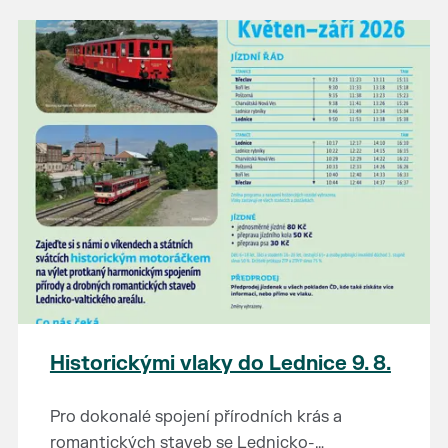
našli poklady za pár korun?
Prodejce prosíme tradičně o příchod 30
minut před začátkem, aby si vše na
prodejních místech stihli přichystat. Pokud
plánujete přijít a chcete rezervovat prodejní
místo, potvrďte prosím účast přes email
petr.vlasak@breclav.eu nebo zde v události,
ať víme, s kolika lidmi máme počítat. Počet
prodejních míst je omezen.
Těšíme se jako vždy!
Historickými vlaky do Lednice 9. 8.
Pro dokonalé spojení přírodních krás a
romantických staveb se Lednicko-