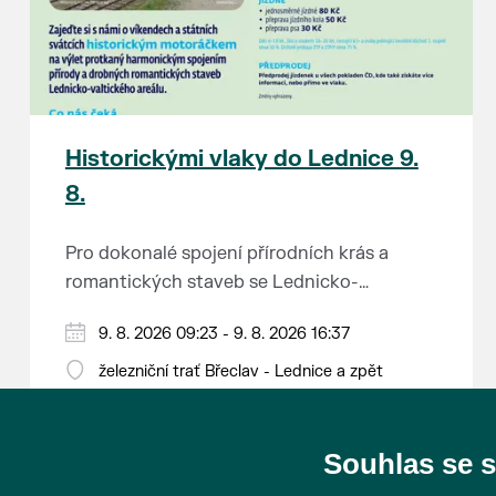
Historickými vlaky do Lednice 9.
8.
Pro dokonalé spojení přírodních krás a
romantických staveb se Lednicko-
valtickému areálu přezdívá Zahrada Evropy.
Od 1. května do 28. září vás o víkendech a
9. 8. 2026 09:23 - 9. 8. 2026 16:37
Na výlet do této malebné krajiny na jihu
svátcích mezi Břeclaví a Lednicí sveze
Moravy se vydejte stylově – historickým
železniční trať Břeclav - Lednice a zpět
historický motoráček z 50. let minulého
motorovým vlakem.
Tento historický motorový vůz odjíždí z
století, tzv. Hurvínek (M 131.1).
břeclavského nádraží v 9:23, 11:23, 13:11 a
Souhlas se 
15:11 hod. a z Lednice se vydá na zpáteční