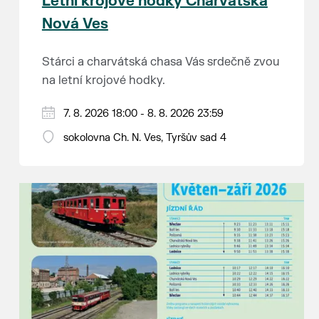
Letní krojové hodky Charvátská
Nová Ves
Stárci a charvátská chasa Vás srdečně zvou
na letní krojové hodky.
PÁTEK 7. srpna
7. 8. 2026 18:00 - 8. 8. 2026 23:59
18:00 - ruční stavění máje
sokolovna Ch. N. Ves, Tyršův sad 4
SOBOTA 8. srpna
14:00 - krojový průvod pro stárky od
hostince “U Buvola”
16:00 - odpolední zábava na sokolovně
21:00 - večerní zábava
K tanci a poslechu bude hrát DH
Lanžhotčané.
Těšíme se na Vás!