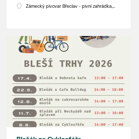
Zámecký pivovar Břeclav - pivní zahrádka,
Pod Zámkem 625/8