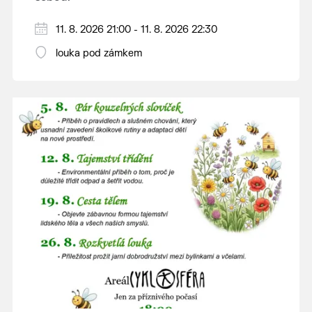
V případě nepřízně počasí se promítání ruší.
11. 8. 2026 21:00 - 11. 8. 2026 22:30
Kino otevřeno hodinu před promítáním,
louka pod zámkem
hrajeme po setmění.
Vstupné 150 Kč.