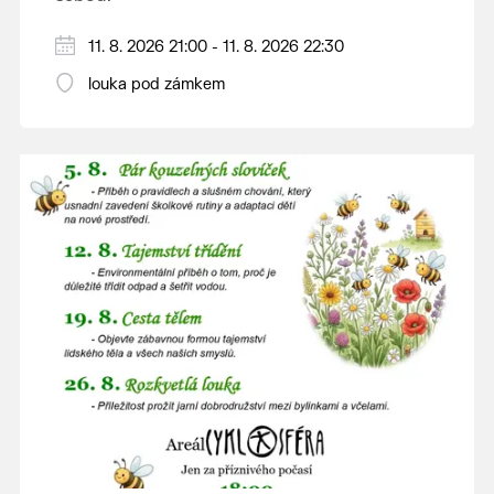
V případě nepřízně počasí se promítání ruší.
11. 8. 2026 21:00 - 11. 8. 2026 22:30
Kino otevřeno hodinu před promítáním,
louka pod zámkem
hrajeme po setmění.
Vstupné 150 Kč.