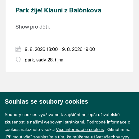
krajina na světě, která je zapsána na Seznam
Park žije! Klauni z Balónkova
světového přírodního a kulturního dědictví
UNESCO.
Show pro děti.
9. 8. 2026 18:00 - 9. 8. 2026 19:00
park, sady 28. října
Souhlas se soubory cookies
© 2026 Město Břeclav
Soubory cookies využíváme k zajištění nejlepší uživatelské
zkušenosti s našimi webovými stránkami. Podrobné informace o
cookies naleznete v sekci
Více informací o cookies
. Kliknutím na
„Přijmout vše“ souhlasíte s tím, že můžeme užívat všechny typy