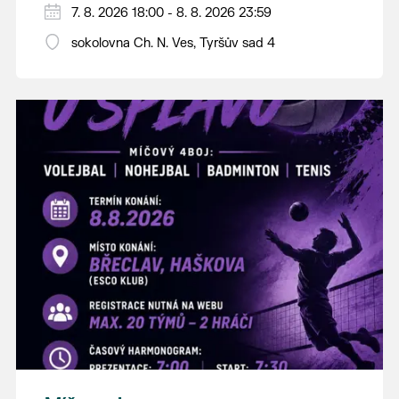
PÁTEK 7. srpna
7. 8. 2026 18:00 - 8. 8. 2026 23:59
18:00 - ruční stavění máje
sokolovna Ch. N. Ves, Tyršův sad 4
SOBOTA 8. srpna
14:00 - krojový průvod pro stárky od
hostince “U Buvola”
16:00 - odpolední zábava na sokolovně
21:00 - večerní zábava
K tanci a poslechu bude hrát DH
Lanžhotčané.
Těšíme se na Vás!