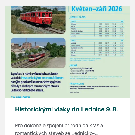
našli poklady za pár korun?
Prodejce prosíme tradičně o příchod 30
minut před začátkem, aby si vše na
prodejních místech stihli přichystat. Pokud
plánujete přijít a chcete rezervovat prodejní
místo, potvrďte prosím účast přes email
petr.vlasak@breclav.eu nebo zde v události,
ať víme, s kolika lidmi máme počítat. Počet
prodejních míst je omezen.
Těšíme se jako vždy!
Historickými vlaky do Lednice 9. 8.
Pro dokonalé spojení přírodních krás a
romantických staveb se Lednicko-